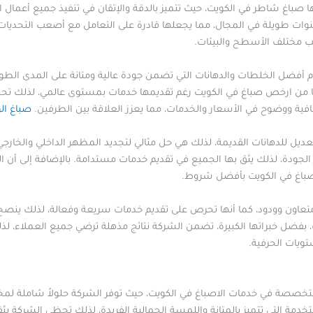
اغ شاطر في الكويت، حيث تتميز بالدقة والإتقان في تنفيذ جميع أعمال ا
وات طويلة في المجال، مما يجعلها قادرة على التعامل مع أصعب التحديات
سب مختلف الأسطح والبيئات.
أفضل الخلطات والدهانات التي تضمن جودة عالية ومتانة على المدى الطويل
ا من ارخص صباغ في الكويت رغم تقديمها خدمات بمستوى عالمي، لذلك تحظى 
افية ووضوح في الأسعار والخدمات، مما يعزز العلاقة بين الطرفين.
صباغ ال
 للدهانات القديمة، لذلك هي حل مثالي لتجديد المظهر الداخلي والخارجي ل
الجودة، لذلك يثق بها الجميع في تقديم خدمات مستدامة. بالإضافة إلى أ
صباغ في الكويت بأفضل شروط.
تعاون وودود، كما أنها تحرص على تقديم خدمات سريعة وفعالة، لذلك ينصح ب
، بفضل خبراتها الكبيرة، تضمن الشركة نتائج مذهلة ترضي جميع العملاء، ل
ويات الحرفية.
خصصة في خدمات الاصباغ في الكويت، حيث توفر الشركة حلولاً شاملة لمختلف
 التي تتميز بالمتانة واللمسة الجمالية الفريدة، لذلك تحظى الشركة بثقة