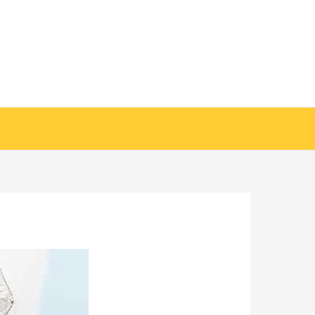
خطي
لى
لمحتوى