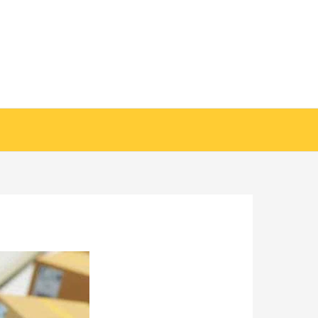
خطي
لى
لمحتوى