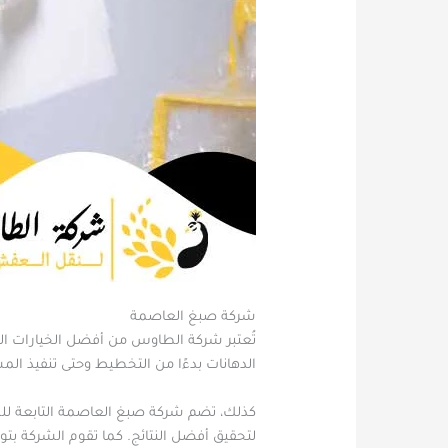
شركة صبغ العاصمة
تُعتبر شركة الطاوس من أفضل الخيارات الم
الدهانات بدءًا من التخطيط وحتى تنفيذ ال
كذلك، تضم شركة صبغ العاصمة التابعة للط
لتحقيق أفضل النتائج. كما تقوم الشركة بتوف