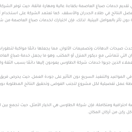
تقديم خدمات صباغ العاصمة بكفاءة عالية ومهارة فائقة، حيث توفر الشركة 
ل النتائج في طلاء الجدران والأسقف. كما تعتمد الشركة على استخدام أد
ة دون تأثر بالعوامل البيئية. لذلك، فإن اختيارك لخدمات صباغ العاصمة من
صيحات الدهانات وتصميمات الألوان، مما يجعلها دائمًا مواكبة لتطورات عا
وان التي تتماشى مع ديكور المنزل أو المكتب، وهو ما يجعل خدمة صباغ العا
عملاء الذين جربوا خدمات شركة الطاوس يعودون إليها دائمًا بسبب الثقة وال
 في المواعيد والتنفيذ السريع دون التأثير على جودة العمل، حيث يحرص فريق
طة عمل تفصيلية لكل مشروع لتجنب الفوضى وتحقيق النتائج المطلوبة دون 
حترافية ومتكاملة، فإن شركة الطاوس هي الخيار الأمثل، حيث تجمع بين الخب
كل ركن من أركان المكان.