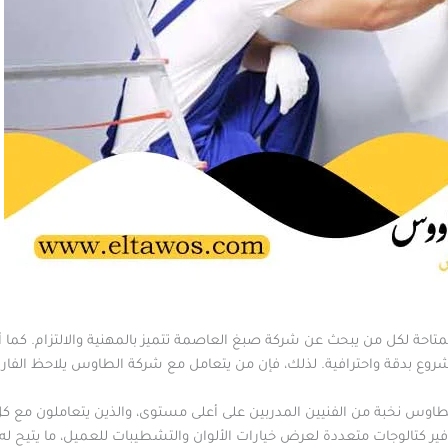
تاحة لكل من يبحث عن شركة صبغ العاصمة تتميز بالمهنية والالتزام. كما أ
مشروع بدقة واحترافية. لذلك، فإن من يتعامل مع شركة الطاوس يلاحظ الفار
اوس نخبة من الفنيين المدربين على أعلى مستوى، والذين يتعاملون مع 
ير كتالوجات متعددة لعرض خيارات الألوان والتشطيبات للعميل، ما يتيح له حر