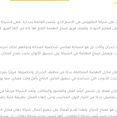
فإن شركة الطاووس هي الاسم الذي يتصدر القائمة بجدارة. فهي الشركة الت
على معايير الجودة. ويُعرف فريق صباغ النهضة التابع لها بأنه من أكفأ الفرق 
 جدران وأثاث، بل هو مساحة تعكس شخصية أصحابه وذوقهم، لذلك تحرص ع
يعمل صباغ النهضة في الشركة على تنسيق الألوان بحيث تمنح المكان إحس
نازل النهضة المتكاملة، بدءًا من تنظيف الجدران وتحضيرها، مرورًا بمرحل
حدث الأدوات التي تساعده في تحقيق أفضل النتائج بأقل وقت ممكن، مما يوف
ل فقط، بل تشمل أيضًا الفلل والقصور والمكاتب. وتُعد الشركة مرجعًا في
كل تفصيل، بدءًا من اختيار اللون المناسب وحتى إنهاء العمل بطريقة فنية راقي
و مفتاح النجاح، ولهذا تقدم ضمانًا على جميع أعمال شركة دهان منازل النه
 مشروع جديد، تثبت شركة الطاووس أنها ليست مجرد شركة دهانات، بل شريك 