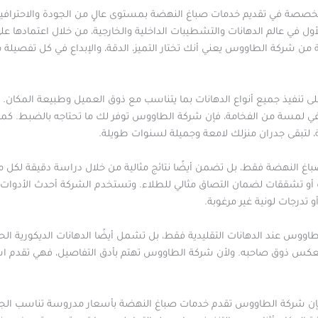
خصصة في تقديم خدمات صباغ النهضة بمستوى عالٍ من الجودة والاحترافية ال
أول في عالم الدهانات والتشطيبات الداخلية والخارجية، من خلال اعتمادها
ضة من شركة الطاووس يعني أنك تختار التميز، الدقة، والإبداع في كل تفصيلة
نفيذ جميع أنواع الدهانات بما يتناسب مع ذوق العميل وطبيعة المكان. 
تضفي لمسة من الفخامة، فإن شركة الطاووس توفر لك ما تحتاجه بالضبط. ك
ة، لتبقى جدران منزلك لامعة وجميلة لسنوات طويلة.
باغ النهضة فقط، بل تضمن أيضًا نتائج مثالية من خلال دراسة دقيقة لكل 
و تشققات لضمان التصاق مثالي للطلاء. وتستخدم الشركة أحدث الأدوات ل
و تدرجات لونية غير مرغوبة.
وس عند الدهانات التقليدية فقط، بل تشمل أيضًا الدهانات الديكورية الحدي
 يعكس ذوق صاحبه. ولأن شركة الطاووس تهتم بأدق التفاصيل، فهي تقدم استشا
 فإن شركة الطاووس تقدم خدمات صباغ النهضة بأسعار مدروسة تناسب الجم