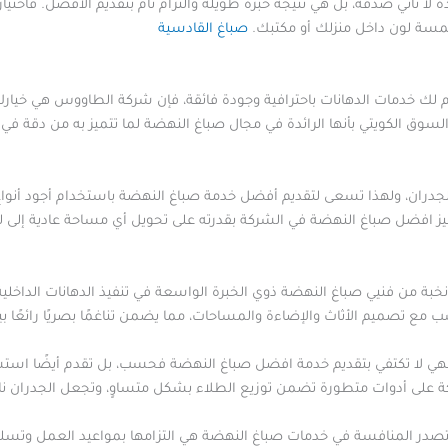
 لا تأتي صدفة، بل هي نتيجة خبرة طويلة والتزام تام بتقديم الأفضل. فاخ
 لمسة لون داخل منزلك أو مكتبك.
صباغ القادسية
ك خدمات الدهانات باحترافية وجودة فائقة، فإن شركة الطاووس هي خيارك ال
لسوق الكويتي بأنها الرائدة في مجال صباغ النهضة لما تتميز به من دقة في 
دران، ولهذا تسعى لتقديم أفضل خدمة صباغ النهضة باستخدام أجود أنواع ا
ميز افضل صباغ النهضة في الشركة بقدرته على تحويل أي مساحة عادية إلى ل
 من فنيي صباغ النهضة ذوي الخبرة الواسعة في تنفيذ الدهانات الداخلية وا
اسب مع تصميم الأثاث والإضاءة والمساحات، مما يضمن تناغمًا بصريًا رائعًا 
هي لا تكتفي بتقديم خدمة افضل صباغ النهضة فحسب، بل تقدم أيضًا استشا
ركة على أدوات متطورة تضمن توزيع الطلاء بشكل متساوٍ، وتجعل الجدران 
صدر المنافسة في خدمات صباغ النهضة هي التزامها بمواعيد العمل وتسلي