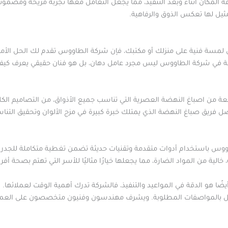
 المكان أثناء وبعد التنفيذ، مما يجعل التعامل معها تجربة مريحة ومضمو
ل لها تعكس الذوق والرفاهية.
لمسة فنية على منزلك أو مكتبك، فإن شركة الطاووس تقدم لك الحل الأمثل
لنهضة في شركة الطاووس ليس مجرد عامل دهان، بل هو فنان حقيقي يعرف كيف 
من اصباغ النهضة العصرية التي تناسب جميع الأذواق، من التصاميم الكلا
ضل فريق صباغ النهضة الذي يمتلك خبرة كبيرة في مزج الألوان وتحقيق ال
س باستخدام أدوات متقدمة وتقنيات حديثة تضمن تغطية متكاملة للجدران وت
لية من المواد الضارة، مما يجعلها خيارًا مثاليًا للأسر التي تهتم بصحة أفر
ا هو الدقة في المواعيد والتنفيذ، فالشركة تدرك أهمية الوقت لعملائها. 
كامل بالمواصفات المطلوبة. ويشرف مهندسون وفنيون متخصصون على العمل 