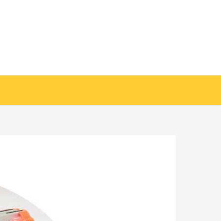
خطي
لى
لمحتوى