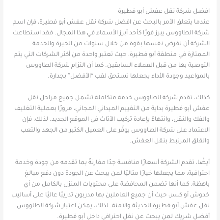
افضل شركة نقل عفش أبو فطيرة
عندما يتعلق الأمر بالبحث عن افضل شركة نقل عفش أبو فطيرة، فإن اسم
شركة الطاووس يبرز فورًا كأحد أبرز الأسماء في هذا المجال. فقد استطاعت
الشركة أن تفرض نفسها بقوة من خلال سنوات من الخبرة والخدمة
الممتازة في منطقة أبو فطيرة، حيث تعتبر واحدة من أكثر الشركات التي يتم
التوصية بها من قبل العملاء السابقين. كما أن التزام شركة الطاووس
بالمواعيد وجودة الأداء يجعلها تستحق لقب “الأفضل” بجدارة.
كذلك، تقدم شركة الطاووس خدمة متكاملة تشمل جميع مراحل نقل
عفش أبو فطيرة بداية من التقييم الميداني المجاني، مرورًا بعملية التغليف
والفك والنقل، وانتهاءً بإعادة تركيب الأثاث في الموقع الجديد. لذلك، فإن
الاعتماد على شركة الطاووس يوفّر على العميل الكثير من الجهد والتعب
والقلق المرتبط بنقل العفش.
أيضًا، تقدم الشركة أسعارًا منافسة جدًا مقارنةً بما تقدمه من جودة وخدمة
احترافية، مما يجعلها خيارًا مثاليًا لمن يبحث عن الجودة دون دفع مبالغ
باهظة. كما أنها تضمن المحافظة على محتويات المنزل بالكامل من أي
خدوش أو كسر، حيث أن جميع العاملين بها مدربون تدريبًا عاليًا على أساليب
نقل عفش أبو فطيرة الحديثة والآمنة. لذلك، يمكن اعتبار شركة الطاووس
أفضل شريك لمن يبحث عن نقل احترافي داخل أبو فطيرة.