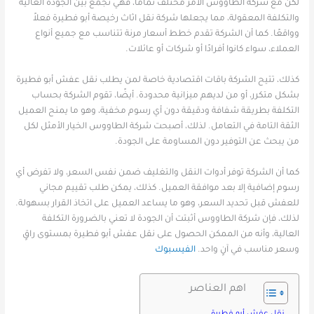
لكن مع شركة الطاووس الأمر مختلف تمامًا، فهي تجمع بين الجودة العالية
والتكلفة المعقولة، مما يجعلها شركة نقل اثاث رخيصة أبو فطيرة فعلاً
وواقعًا. كما أن الشركة تقدم خطط أسعار مرنة تتناسب مع جميع أنواع
العملاء، سواء كانوا أفرادًا أو شركات أو عائلات.
كذلك، تتيح الشركة باقات اقتصادية خاصة لمن يطلب نقل عفش أبو فطيرة
بشكل متكرر، أو من لديهم ميزانية محدودة. أيضًا، تقوم الشركة بحساب
التكلفة بطريقة شفافة ودقيقة دون أي رسوم مخفية، وهو ما يمنح العميل
الثقة التامة في التعامل. لذلك، أصبحت شركة الطاووس الخيار الأمثل لكل
من يبحث عن التوفير دون المساومة على الجودة.
كما أن الشركة توفر أدوات النقل والتغليف ضمن نفس السعر، ولا تفرض أي
رسوم إضافية إلا بعد موافقة العميل. كذلك، يمكن طلب تقييم مجاني
للعفش قبل تحديد السعر، وهو ما يساعد العميل على اتخاذ القرار بسهولة.
لذلك، فإن شركة الطاووس أثبتت أن الجودة لا تعني بالضرورة التكلفة
العالية، وأنه من الممكن الحصول على نقل عفش أبو فطيرة بمستوى راقٍ
وسعر مناسب في آنٍ واحد.
الفيسبوك
اهم العناصر