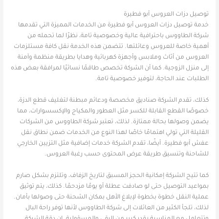
توصيل دزات العروس أبو فطيرة
خدمة توصيل دزات العروس أبو فطيرة من الخدمات المميزة التي تقدمها
شركة الطاووس باحترافية عالية وخصوصية تامة، نظرًا لما تحمله من
أهمية خاصة للعروس وعائلتها. تتضمن هذه الخدمة نقل كافة مستلزمات
العروس من أثاث وملابس وأجهزة كهربائية وهدايا بطريقة منظمة وآمنة
إلى منزل الزوجية. كما أن الشركة تخصص طاقمًا نسائيًا لمرافقة بعض هذه
الطلبات عند الحاجة، لتوفير خصوصية تامة.
كذلك، تقدم الشركة صناديق مخصصة ودعائم مبطنة لتغليف قطع الدزة،
خصوصًا القطع القابلة للكسر مثل العطور والمكياج والإكسسوارات، مما
يضمن وصولها بحالة ممتازة. لذلك، تعتبر شركة الطاووس من الشركات
القليلة التي تولي اهتمامًا خاصًا لهذا النوع من الخدمات ضمن نطاق نقل
عفش أبو فطيرة. أيضًا، تقدم الشركة خدمات إضافية مثل التزيين الخارجي
للشاحنة وتنسيق طريقة عرض المحتوى حسب رغبة العروس.
كما تتيح الشركة إمكانية الحجز المسبق لتاريخ الزفاف، وتلتزم بشكل صارم
بمواعيد التوصيل حتى لو صادفت عطلة أو يومًا مزدحمًا. كذلك، يتم توثيق
عملية النقل خطوة بخطوة لإبلاغ الأهل بمكان الشحنة حتى وصولها بأمان.
لذلك، تلجأ الكثير من العائلات إلى شركة الطاووس لأنها توفر راحة البال
وتتعامل مع المناسبة بقدر كبير من الرقي والمسؤولية. إن دقة الشركة