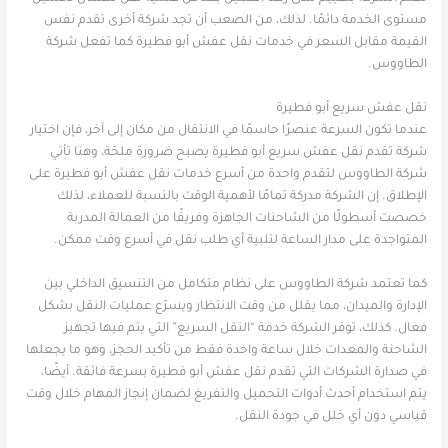
مستوى الخدمة دائمًا. لذلك، من الصعب أن تجد شركة أخرى تقدم نفس
القيمة مقابل السعر في خدمات نقل عفش أبو فطيرة كما تفعل شركة
الطاووس.
نقل عفش سريع أبو فطيرة
عندما تكون السرعة عنصرًا حاسمًا في الانتقال من مكان إلى آخر، فإن اختيار
شركة تقدم نقل عفش سريع أبو فطيرة يصبح ضرورة ملحّة، وهنا تأتي
شركة الطاووس لتقدم واحدة من أسرع خدمات نقل عفش أبو فطيرة على
الإطلاق. إن الشركة مدركة تمامًا لأهمية الوقت بالنسبة للعملاء، لذلك
خصصت أسطولًا من الشاحنات الجاهزة وفريقًا من العمالة المدربة
المتواجدة على مدار الساعة لتلبية أي طلب نقل في أسرع وقت ممكن.
كما تعتمد شركة الطاووس على نظام متكامل من التنسيق الداخلي بين
الإدارة والميدان، مما يقلل من وقت الانتظار ويسرّع عمليات النقل بشكل
فعال. كذلك، توفر الشركة خدمة “النقل السريع” التي يتم فيها تجهيز
الشاحنة والمعدات خلال ساعة واحدة فقط من تأكيد الحجز، وهو ما يجعلها
في صدارة الشركات التي تقدم نقل عفش أبو فطيرة بسرعة فائقة. أيضًا،
يتم استخدام أحدث أدوات التحميل والتفريغ لضمان إنجاز المهام خلال وقت
قياسي دون أي خلل في جودة النقل.