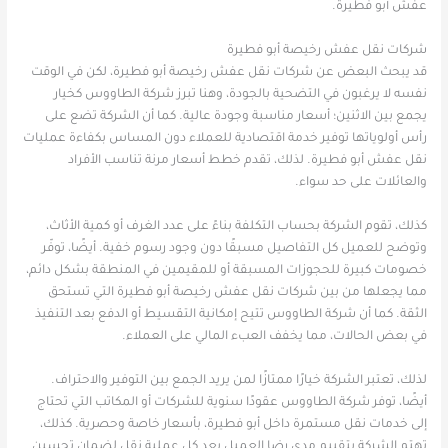
عفش أبو فطيرة.
شركات نقل عفش رخيصة أبو فطيرة
قد يبحث البعض عن شركات نقل عفش رخيصة أبو فطيرة، لكن في الوقت
نفسه لا يرغبون في التضحية بالجودة، وهنا تبرز شركة الطاووس كخيار
يجمع بين الاثنين؛ أسعار مناسبة وجودة عالية. كما أن الشركة تضع على
رأس أولوياتها توفير خدمة اقتصادية للعملاء دون المساس بكفاءة عمليات
نقل عفش أبو فطيرة. لذلك، تقدم خطط أسعار مرنة تناسب الأفراد
والعائلات على حد سواء.
كذلك، تقوم الشركة بحساب التكلفة بناءً على عدد الغرف أو كمية الأثاث،
وتوضح للعميل كل التفاصيل مسبقًا دون وجود رسوم خفية. أيضًا، توفّر
خصومات كبيرة للحجوزات المسبقة أو للمقيمين في المنطقة بشكل دائم،
مما يجعلها من بين شركات نقل عفش رخيصة أبو فطيرة التي تستحق
الثقة. كما أن شركة الطاووس تتيح إمكانية التقسيط أو الدفع بعد التنفيذ
في بعض الحالات، مما يخفف العبء المالي على العملاء.
لذلك، تعتبر الشركة خيارًا ممتازًا لمن يريد الجمع بين التوفير والاحتراف.
أيضًا، توفر شركة الطاووس عقودًا سنوية للشركات أو المكاتب التي تحتاج
إلى خدمات نقل مستمرة داخل أبو فطيرة، بأسعار خاصة وحصرية. كذلك،
تهتم الشركة بتقييم مدى رضا العميل بعد كل عملية نقل لضمان تحسين