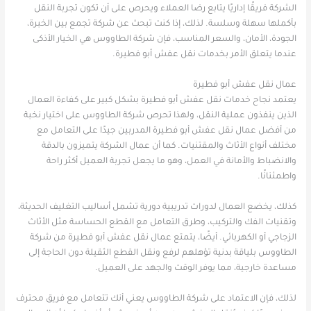
الشركة فريقًا إداريًا يتابع رضا العملاء ويحرص على أن تكون تجربة النقل
بأكملها سهلة وسلسة. لذلك، إذا كنت تبحث عن شركة تجمع بين الخبرة،
الجودة، الأمان، والسعر المناسب، فإن شركة الطاووس هي الخيار الأذكى
عندما يتعلق الأمر بخدمات نقل عفش أبو فطيرة.
عمال نقل عفش أبو فطيرة
يعتمد نجاح خدمات نقل عفش أبو فطيرة بشكل كبير على كفاءة العمال
الذين ينفذون عملية النقل، ولهذا تحرص شركة الطاووس على اختيار نخبة
من أفضل عمال نقل عفش أبو فطيرة المدربين جيدًا على التعامل مع
مختلف أنواع الأثاث والمقتنيات. كما أن عمال الشركة يتميزون بالدقة
والانضباط والأمانة في العمل، وهو ما يجعل تجربة العميل أكثر راحة
واطمئنانًا.
كذلك، يخضع العمال لدورات تدريبية دورية تشمل أساليب التغليف الحديثة،
وتقنيات الفك والتركيب، وطرق التعامل مع القطع الحساسة مثل الأثاث
الزجاجي أو الكهربائي. أيضًا، يتمتع عمال نقل عفش أبو فطيرة من شركة
الطاووس بلياقة بدنية تؤهلهم لرفع ونقل القطع الثقيلة دون الحاجة إلى
مساعدة خارجية، مما يوفر الوقت والجهد على العميل.
لذلك، فإن الاعتماد على شركة الطاووس يعني أنك تتعامل مع فريق محترف