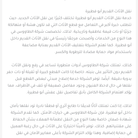
نقل الأثاث القديم أبو فطيرة
خدمة نقل الأثاث القديم أبو فطيرة تختلف كثيرًا عن نقل الأثاث الجديد، حيث
تتطلب خبرة أكبر في التعامل مع قطع الأثاث التي قد تكون هشة أو متهالكة
جزئيًا أو ذات قيمة عاطفية وتاريخية. لذلك، تخصصت شركة الطاووس في
هذا النوع من الخدمات وأصبحت مرجعًا رئيسيًا في نقل الأثاث القديم داخل
أبو فطيرة. كما تهتم الشركة بتغليف الأثاث القديم بعناية مضاعفة
باستخدام مواد حماية مضادة للرطوبة والكسر.
كذلك، تمتلك شركة الطاووس أدوات متطورة تساعد في رفع ونقل الأثاث
القديم دون التأثير على بنيته، خاصة إذا كانت القطع كبيرة أو ثقيلة أو ذات حفر
يدوية دقيقة. أيضًا، توفر الشركة خدمة إصلاح مبدئي لبعض القطع قبل
نقلها في حال لاحظ الفنيون وجود مفاصل ضعيفة أو تلف في الأطراف، مما
يؤكد اهتمام الشركة الكامل بأدق تفاصيل نقل عفش أبو فطيرة.
لذلك، إذا كنت تمتلك أثاثًا قديمًا ذا طابع أثري أو قطعًا نادرة تود نقلها بأمان
داخل أبو فطيرة، فإن شركة الطاووس هي خيارك الأمثل. كما تقدم الشركة
شهادة ضمان خاصة بهذا النوع من النقل لطمأنة العملاء بشأن الحفاظ
على مقتنياتهم. كذلك، توفر تأمينًا اختياريًا على الأثاث في حال رغبة العميل
في حماية إضافية، وهذا يؤكد التزام الشركة بأعلى معايير الأمان في نقل