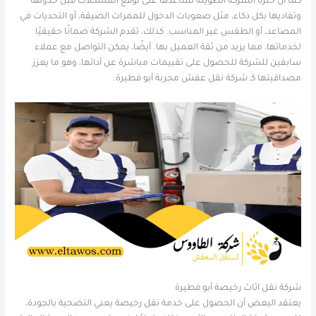
كما أن خبرة الشركة الطويلة تساعدها على توقع المشكلات قبل حدوثها
وتفاديها بكل ذكاء، مثل صعوبات الدخول للممرات الضيقة، أو التحديات في
المصاعد، أو الطقس غير المناسب. كذلك، تقدم الشركة ضمانًا حقيقيًا
لخدماتها، مما يزيد من ثقة العميل بها. أيضًا، يمكن التواصل مع عملاء
سابقين للشركة للحصول على تقييمات مباشرة عن أدائها، وهو ما يعزز
مصداقيتها كـ شركة نقل عفش مجربة أبو فطيرة.
شركة نقل اثاث رخيصة أبو فطيرة
يعتقد البعض أن الحصول على خدمة نقل رخيصة يعني التضحية بالجودة،