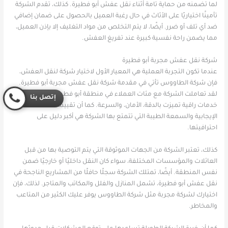
لما تضمنه من حماية تامة أثناء نقل عفش أبو فطيرة. كذلك، تقدم الشركة
تأمينًا اختياريًا على الأثاث في حال رغبة العميل بالحصول على ضمان إضافي
ضد أي تلف أو ضرر. أيضًا، لا يتم التخلص من مواد التغليف إلا بإذن العميل،
مما يضمن راحة نفسية كبيرة عند تفريغ العفش.
شركة نقل عفش مجربة أبو فطيرة
عندما تكون التجربة العملية هي المعيار الأول لاختيار شركة لنقل العفش،
فإن شركة الطاووس تأتي في مقدمة شركة نقل عفش مجربة أبو فطيرة.
لقد تعاملت الشركة مع مئات العملاء في منطقة أبو فطيرة وقدمت لهم
إتصل بنا
خدمات راقية تميزت بالدقة، الأمان، والسرعة. كما أن تقييمات العملاء
الإيجابية والسمعة الطيبة التي تتمتع بها الشركة هي أكبر دليل على
احترافيتها.
كذلك، تعتبر الشركة من الجهات الموثوقة التي يتم التوصية بها من قبل
العائلات والمؤسسات المختلفة، سواء كان النقل داخليًا أو خارجيًا ضمن
نفس المنطقة. أيضًا، تمتلك الشركة سجلًا حافلًا من المشاريع الناجحة في
نقل عفش أبو فطيرة، تشمل المنازل والفلل والمكاتب والمتاجر. لذلك، فإن
اختيارك لشركة مجربة مثل شركة الطاووس يوفر عليك الكثير من المتاعب
والمخاطر.