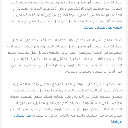
عمليات نقل عفش أبو فطيرة تتطلب وجود عمالة متخصصة تعرف كيف
تتعامل مع مختلف أنواع الأثاث، سواء كان أثاث غرف النوم أو المطابخ أو
المكاتب أو المجالس. كما أن شركة الطاووس تولي اهتمامًا خاصًا بكل
قطعة أثاث، وتقوم بتغليفها بشكل آمن قبل التحميل لتفادي أي تلفيات.
شركه نقل عفش الكويت
كذلك، تهتم الشركة باستخدام أدوات ومعدات حديثة تساعد على تسهيل
عمليات نقل عفش أبو فطيرة، مثل العربات المتحركة والرافعات الكهربائية،
خصوصًا في الأبنية المرتفعة. أيضًا، توفر الشركة وسائل نقل مناسبة لحجم
الأثاث سواء كانت شاحنات صغيرة للمنازل أو شاحنات كبيرة للفيلات أو
المكاتب. لذلك، تعتبر شركة الطاووس الخيار الأمثل لأي شخص يرغب في
نقل أثاث أبو فطيرة بسهولة وسرعة.
كما تحرص الشركة على التواصل المستمر مع العميل وتقديم المشورة
بشأن أفضل أساليب التغليف والتخزين والتنظيم داخل الشاحنات، مما
يضمن سلامة النقل من البداية وحتى النهاية. كذلك، يمكن للعملاء جدولة
مواعيد النقل مسبقًا وفقًا لاحتياجاتهم دون تأخير، مما يزيد من مرونة
الخدمة. لذلك، يمكن القول إن شركة الطاووس لا تقدم مجرد نقل أثاث، بل
تقدم تجربة نقل سلسة واحترافية بالكامل داخل أبو فطيرة.
نقل عفش
غرناطة