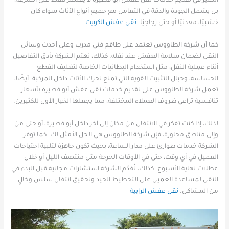
التميز في تقديم خدمات نقل عفش أبو فطيرة لا يقتصر فقط على السرعة،
بل يشمل الجودة والدقة في التعامل مع جميع أنواع الأثاث سواء كان
خشبيًا، معدنيًا أو حتى زجاجيًا.
نقل عفش الكويت
كما أن شركة الطاووس تعتمد على طاقم فني مدرب وعلى أحدث وسائل
النقل لضمان سلامة العفش عند نقله. كذلك، تهتم الشركة بأدق التفاصيل
أثناء عملية النقل، مثل استخدام البطانيات الخاصة لتغليف القطع
الحساسة، وحبال التثبيت القوية التي تمنع تحرك الأثاث داخل المركبة. أيضًا،
تعمل شركة الطاووس على تقديم خدمات نقل عفش أبو فطيرة بأسعار
تنافسية تراعي ظروف العملاء المختلفة، مما يجعلها الخيار الأول للكثيرين.
لذلك، إذا كنت تفكر في الانتقال من مكان إلى آخر داخل أبو فطيرة، أو حتى من
وإلى مناطق مجاورة، فإن شركة الطاووس هي الحل الأمثل لك. كما توفر
الشركة خدمات طوارئ على مدار الساعة، بحيث تكون جاهزة لتلبية احتياجات
العميل في أي وقت، حتى في الأوقات الحرجة مثل منتصف الليل أو خلال
عطلات نهاية الأسبوع. كذلك، تُقدّم الشركة استشارات مجانية قبل البدء في
النقل لمساعدة العميل على التخطيط الجيد وتحقيق انتقال سلس وخالٍ
من المشاكل.
نقل عفش الرابية