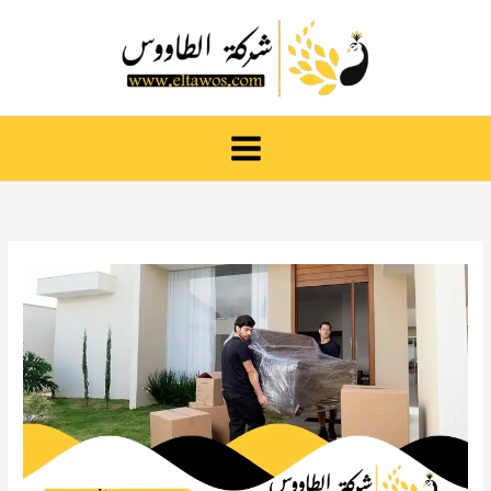
خطي
لى
لمحتوى