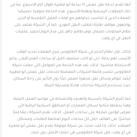
أنها تقدم خدمة نقل عفش ٢٤ ساعة أبو فطيرة طوال أيام الأسبوع، بما في
ذلك العطلات الرسمية ونهاية الأسبوع. هذه الخدمة متوفرة خصيصًا
للعملاء الذين لا تتناسب جداولهم مع أوقات العمل التقليدية أو الذين
يواجهون مواقف طارئة تتطلب النقل الفوري. كما أن الشركة تعتمد على
نظام المناوبات لضمان توفر طاقم جاهز على مدار اليوم لتنفيذ عمليات
النقل في أي وقت.
كذلك، فإن نظام الحجز في شركة الطاووس يتيح للعملاء تحديد الوقت
الأنسب لهم بدقة، حتى لو كانت منتصف الليل أو ساعات الفجر الأولى، وتتم
الاستجابة مباشرة. لذلك، تعد هذه الخدمة من العوامل التي جعلت شركة
الطاووس تتصدر قائمة الشركات المفضلة لخدمات نقل عفش أبو فطيرة.
أيضًا، تتوافر وسائل نقل مجهزة للعمل ليلًا دون التأثير على راحة السكان،
حيث تستخدم الشركة شاحنات هادئة وصديقة للبيئة.
كما تلتزم الشركة بالسرعة والهدوء والانضباط في مواعيد العمل الليلية،
وهذا يجعلها مثالية لسكان العمارات أو المناطق السكنية الراقية التي
تفرض قوانين صارمة على ساعات العمل. كذلك، تقدم الشركة دعمًا فنيًا
مباشرًا على الهاتف خلال كل ساعات اليوم لمتابعة الطلبات ومشاكل
العملاء. لذلك، إذا كنت تبحث عن شركة موثوقة تقدم نقل عفش أبو فطيرة
في أي وقت، فإن شركة الطاووس هي خيارك الأمثل دون شك.