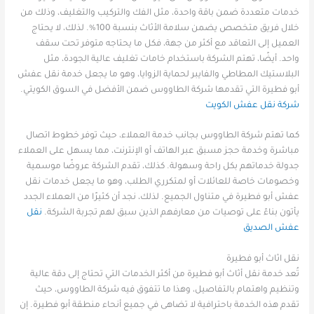
خدمات متعددة ضمن باقة واحدة، مثل الفك والتركيب والتغليف، وذلك من
خلال فريق متخصص يضمن سلامة الأثاث بنسبة 100%. لذلك، لا يحتاج
العميل إلى التعاقد مع أكثر من جهة، فكل ما يحتاجه متوفر تحت سقف
واحد. أيضًا، تهتم الشركة باستخدام خامات تغليف عالية الجودة، مثل
البلاستيك المطاطي والفايبر لحماية الزوايا، وهو ما يجعل خدمة نقل عفش
أبو فطيرة التي تقدمها شركة الطاووس ضمن الأفضل في السوق الكويتي.
شركة نقل عفش الكويت
كما تهتم شركة الطاووس بجانب خدمة العملاء، حيث توفر خطوط اتصال
مباشرة وخدمة حجز مسبق عبر الهاتف أو الإنترنت، مما يسهل على العملاء
جدولة خدماتهم بكل راحة وسهولة. كذلك، تقدم الشركة عروضًا موسمية
وخصومات خاصة للعائلات أو لمتكرري الطلب، وهو ما يجعل خدمات نقل
عفش أبو فطيرة في متناول الجميع. لذلك، نجد أن كثيرًا من العملاء الجدد
يأتون بناءً على توصيات من معارفهم الذين سبق لهم تجربة الشركة.
نقل
عفش الصديق
نقل اثاث أبو فطيرة
تُعد خدمة نقل أثاث أبو فطيرة من أكثر الخدمات التي تحتاج إلى دقة عالية
وتنظيم واهتمام بالتفاصيل، وهذا ما تتفوق فيه شركة الطاووس، حيث
تقدم هذه الخدمة باحترافية لا تضاهى في جميع أنحاء منطقة أبو فطيرة. إن