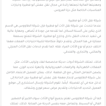
ومهنيتها العالية تجعلها رائدة في مجال نقل عفش أبو فطيرة وخيارات
المناسبات الخاصة مثل دزة العروس.
شركة نقل اثاث أبو فطيرة
عندما نتحدث عن شركة نقل اثاث أبو فطيرة فإن شركة الطاووس هي الاسم
الذي يتكرر على ألسنة السكان لما تقدمه من جودة لا تُضاهى، ومهارة عالية
في تنفيذ خدمات النقل داخل وخارج أبو فطيرة. الشركة تتمتع بسمعة
ممتازة في هذا المجال، وتقدم حلولاً متكاملة لتلبية احتياجات العملاء مهما
اختلف حجم أو نوع الأثاث المراد نقله. كما تقدم خدمات نقل الأثاث المنزلي،
والمكتبي، والتجاري، والفندقي.
كذلك، تمتلك الشركة أدوات حديثة مخصصة لفك وتركيب الأثاث، مثل
المفكات الكهربائية، والرافعات الهيدروليكية، وأجهزة تحديد الوزن، مما
يضمن التعامل المثالي مع كل قطعة. لذلك، يمكن للعميل الاعتماد الكامل
على شركة الطاووس لإنجاز مهمة نقل عفش أبو فطيرة دون الحاجة إلى
تدخل منه في أي تفصيلة. أيضًا، تقوم الشركة بإرسال استشاري إلى موقع
العميل لتحديد الاحتياجات وتقديم عرض سعر فوري وشفاف.
كما أن شركة الطاووس تهتم بجميع أنواع الأثاث سواء الكبير أو الصغير،
الغالي أو البسيط، وتتعامل معه بنفس الدرجة من العناية. كذلك، تمتلك