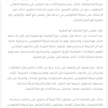
مرونة واحترافية. كذلك، يتم تسليم الأثاث بعد التركيب في وضعه النهائي
المطلوب، دون أن يتكلف العميل عناء ترتيب أو إعادة تنظيم. لذلك، فإن
الاعتماد على شركة الطاووس في خدمة نقل عفش مع الفك والتركيب أبو
فطيرة هو القرار الأمثل.
نقل عفش مع التغليف أبو فطيرة
عند الحديث عن خدمة نقل عفش مع التغليف أبو فطيرة فإن أول ما يخطر
بالبال هو الجودة والحماية، وهو ما تقدمه شركة الطاووس باحترافية عالية.
كما أن الشركة تستخدم مواد تغليف عالية الجودة مثل النايلون الفقاعي،
الفوم، البطانيات القطنية، الورق المقوى، والصناديق المخصصة، مما يوفر
حماية ممتازة للأثاث أثناء عملية نقل عفش أبو فطيرة.
كذلك، يتم تغليف كل قطعة على حدة، بدءًا من الأثاث الكبير مثل الطاولات
والخزائن، إلى الأدوات الصغيرة مثل التحف والإكسسوارات المنزلية. أيضًا،
تهتم شركة الطاووس بتصنيف المحتويات ووضع علامات واضحة على كل
صندوق لتسهيل ترتيبها بعد النقل. كما توفر الشركة فريقًا مختصًا
بعمليات التغليف فقط، لضمان سرعة الأداء مع دقة التنفيذ.
لذلك، فإن العملاء الذين يملكون أثاثًا ثمينًا أو يحتوي على عناصر حساسة
كالإلكترونيات والأعمال الفنية، يفضلون دائمًا التعامل مع شركة الطاووس