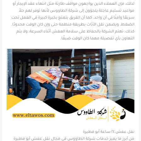
لذلك، فإن العملاء الذين يواجهون مواقف طارئة مثل انتهاء عقد الإيجار أو
مواعيد تسليم عاجلة يلجؤون إلى شركة الطاووس لأنها توفر لهم حلاً
سريعًا وآمنًا في آن واحد. كما أن الفريق يتمتع بخبرة كبيرة في العمل تحت
الضغط، ويضمن نقل الأثاث بطريقة منظمة حتى وإن كان الوقت محدودًا.
كذلك، تهتم الشركة بالحفاظ على سلامة العفش أثناء السرعة، ولا يتم
التهاون بأي تفصيلة مهما كان الوقت ضيقًا.
نقل عفش ٢٤ ساعة أبو فطيرة
من أبرز ما يميز خدمات شركة الطاووس في مجال نقل عفش أبو فطيرة