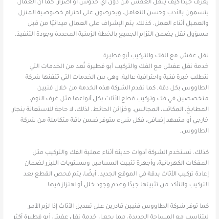
يعرف جيدًا كيف يُنقل العفش من دون أي خدوش أو أضرار. كما أن العمال
يتسمون بالأدب وحسن التعامل، ويحرصون على احترام خصوصية المنزل
والعميل أثناء العمل. كذلك، يتم الإشراف على العمال ميدانيًا من قبل
مسؤول نقل يضمن التزام الجميع بالخطة الزمنية المحددة وجودة التنفيذ.
نقل عفش مع الفك والتركيب أبو فطيرة
خدمة نقل عفش مع الفك والتركيب أبو فطيرة تُعد من الخدمات التي
تتطلب خبرة فنية واحترافية عالية، وهي من الخدمات التي تتقنها شركة
الطاووس بكل دقة. كما تقدم الشركة هذه الخدمة من خلال فنيين
متخصصين في فك وتركيب قطع الأثاث بكل أنواعها مثل غرف النوم،
المطابخ، المكاتب، المجالس، وخزائن الحائط. لذلك، لا حاجة للاستعانة بنجار
خارجي أو متعهد إضافي، فكل شيء متوفر ضمن باقة متكاملة من شركة
الطاووس.
كذلك، تستخدم الشركة أدوات حديثة أثناء عملية الفك والتركيب مثل
المفكات الكهربائية، وأجهزة تثبيت المسامير، ومستويات الليزر لضمان
إعادة تركيب الأثاث بدقة في الموقع الجديد. أيضًا، يتم فحص القطع بعد
التركيب والتأكد من تثبيتها جيدًا وعدم وجود خلل أو اهتزاز فيها.
كما توفر شركة الطاووس فنيين قادرين على تعديل الأثاث إذا لزم الأمر
ليتناسب مع المساحة الجديدة، مما يجعل خدمة نقل عفش أبو فطيرة أكثر