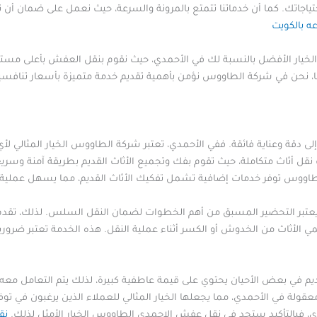
حتياجاتك. كما أن خدماتنا تتمتع بالمرونة والسرعة، حيث نعمل على ضمان أ
خيار الأفضل بالنسبة لك في الأحمدي، حيث نقوم بنقل العفش بأعلى مستوى
ا، نحن في شركة الطاووس نؤمن بأهمية تقديم خدمة متميزة بأسعار تنافسي
ج إلى دقة وعناية فائقة. ففي الأحمدي، تعتبر شركة الطاووس الخيار المثالي
قل أثاث متكاملة، حيث تقوم بفك وتجميع الأثاث القديم بطريقة آمنة وسري
اووس توفر خدمات إضافية تشمل تفكيك الأثاث القديم، مما يسهل عملية ا
ديم، يعتبر التحضير المسبق من أهم الخطوات لضمان النقل السلس. لذلك، تق
مي الأثاث من الخدوش أو الكسر أثناء عملية النقل. هذه الخدمة تعتبر ضرورية
يم في بعض الأحيان يحتوي على قيمة عاطفية كبيرة، لذلك يتم التعامل معه 
قولة في الأحمدي، مما يجعلها الخيار المثالي للعملاء الذين يرغبون في توف
مدي، فبالتأكيد ستجد في نقل عفش الاحمدي الطاووس الخيار الأمثل لذلك.
نق