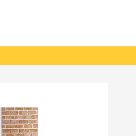
خطي
لى
لمحتوى