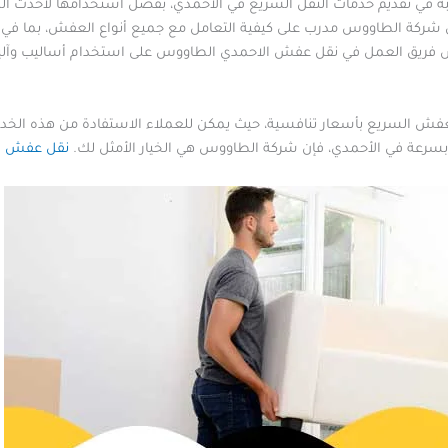
في تقديم خدمات النقل السريع في الأحمدي، بفضل استخدامها لأحدث المع
ركة الطاووس مدرب على كيفية التعامل مع جميع أنواع العفش، بما في ذلك
رص فريق العمل في نقل عفش الاحمدي الطاووس على استخدام أساليب وآليات
ش السريع بأسعار تنافسية، حيث يمكن للعملاء الاستفادة من هذه الخدمة
 بسرعة في الأحمدي، فإن شركة الطاووس هي الخيار الأمثل لك.
نقل عفش 