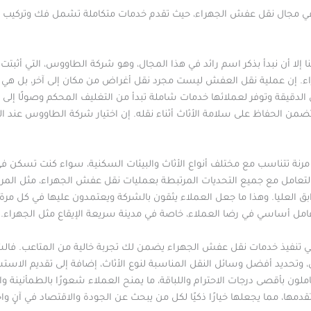
ي مجال نقل عفش الجهراء، حيث تقدم خدمات متكاملة تشمل فك وتركيب وتغل
 إلا أن نبدأ بذكر اسم رائد في هذا المجال، وهو شركة الطاووس، التي أثبت
راء. إن عملية نقل العفش ليست مجرد نقل أغراض من مكان إلى آخر، بل هي
دقيقة وتوفر لعملائها خدمات شاملة تبدأ من التغليف المحكم وصولًا إلى ال
تضمن الحفاظ على سلامة الأثاث أثناء نقله. إن اختيار شركة الطاووس عند ا
نة تتناسب مع مختلف أنواع الأثاث والبيئات السكنية، سواء كنت تسكن في
لتعامل مع جميع التحديات المرتبطة بعمليات نقل عفش الجهراء، مثل المر
ق العليا. وهذا ما جعل العملاء يثقون بالشركة ويعتمدون عليها في كل مرة 
امل أساسي في رضا العملاء، خاصة في مدينة سريعة الإيقاع مثل الجهراء.
تنفيذ خدمات نقل عفش الجهراء يضمن لك تجربة خالية من المتاعب. فالشر
وتحديد أفضل وسائل النقل المناسبة لنوع الأثاث، إضافة إلى تقديم الاستش
لون بأقصى درجات الاحترام واللباقة، ما يمنح العملاء شعورًا بالطمأنينة 
 تقدمها، مما يجعلها خيارًا ذكيًا لكل من يبحث عن الجودة والاقتصاد في آنٍ 