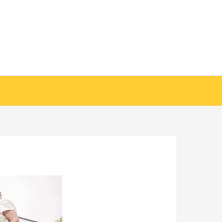
خطي
لى
لمحتوى