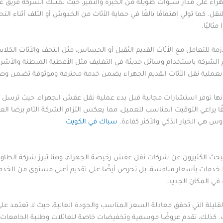
اء على مدار سنوات طويلة من الخبرة والتميز، حيث تمتلك الشركة فريق
قل. كما تولي اهتمامًا بالغًا في حماية الأثاث من الخدوش أو التلف أثناء التح
ثاليًا.
ة للتعامل مع الأثاث القديم الثقيل أو الحساس، مثل التحف والأثاث الكلاس
م الشركة باستخدام وسائل حديثة في التغليف مثل الأغطية المبطنة والأشرطة
عملية نقل الأثاث القديم الجهراء يضمن خدمة محترفة وموثوقة تضمن وصول
نها توفر استشارات مجانية قبل بدء عملية نقل عفش الجهراء، حيث ترسل فريق
قيقًا يراعي التوقيت المناسب للعميل، مما يعكس التزام الشركة التام برضا الع
وس هي الخيار الذكي والأكثر كفاءة.
سباك في الكويت
يبحث الكثيرون عن شركات نقل عفش رخيصة الجهراء، وهنا تبرز شركة الطاو
خدمات بأسعار منافسة، بل تحرص أيضًا على تقديم أعلى مستوى من الخدمة
 في المكان الجديد.
يلة التي تحقق معادلة السعر المناسب والجودة العالية، حيث لا تعتمد على 
. كذلك، تقدم عروضًا موسمية وتخفيضات خاصة للعائلات وطلبة الجامعات