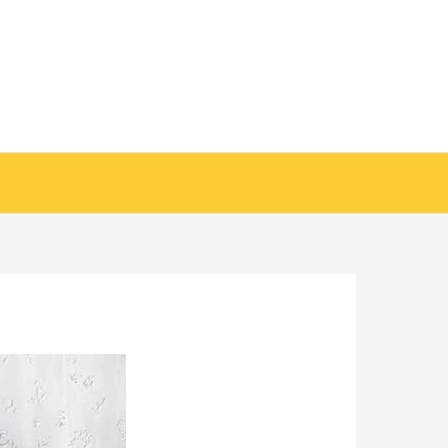
خطي
لى
لمحتوى