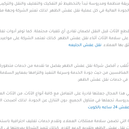
يقة منظمة ومدروسة تبدأ بالتخطيط ثم التفكيك والتغليف والنقل والتركي
جودة العالية في كل عملية نقل عفش الظهر. لذلك تعتبر الشركة وجهة مف
الأثاث قبل النقل لضمان تفادي أي تلفيات محتملة. كما توفر أدوات تغليف
على سلامة الأثاث أثناء نقل عفش الظهر. كذلك تعتمد الشركة على مواعيد 
ثق بها العملاء.
نقل عفش الجليعه
ُلقب بـ أفضل شركة نقل عفش الظهر بفضل ما تقدمه من خدمات متطورة، 
 المنافسين من حيث جودة الخدمة وسرعة التنفيذ والتزامها بمعايير السلام
ة في خدمات نقل عفش الظهر.
ا المجال جعلتها قادرة على التعامل مع كافة أنواع الأثاث، من الأثاث المن
دروسة، تجعلها في متناول الجميع، دون التنازل عن الجودة. لذلك أصبحت 
 ساعه بالكويت
ة التي تضمن سلامة ممتلكات العملاء، وتقدم خدمات تغليف احترافية باستخدا
 نقل عفش الظهر وتقديم الدعم اللازم. كذلك تتميز الشركة بمرونتها في المو