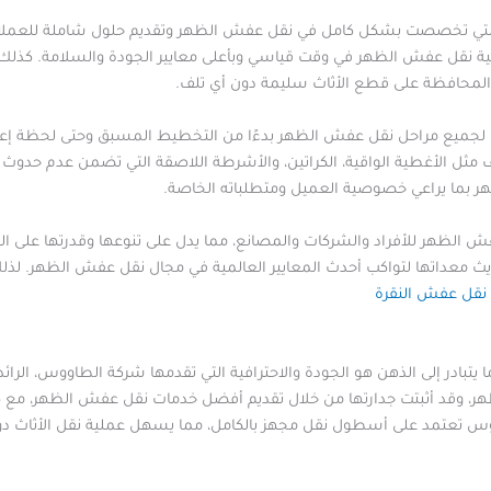
التي تخصصت بشكل كامل في نقل عفش الظهر وتقديم حلول شاملة للعملاء 
عملية نقل عفش الظهر في وقت قياسي وبأعلى معايير الجودة والسلامة. كذ
لمحافظة على قطع الأثاث سليمة دون أي تلف.
جميع مراحل نقل عفش الظهر بدءًا من التخطيط المسبق وحتى لحظة إعادة 
ليف مثل الأغطية الواقية، الكراتين، والأشرطة اللاصقة التي تضمن عدم حدوث 
ر بما يراعي خصوصية العميل ومتطلباته الخاصة.
 الظهر للأفراد والشركات والمصانع، مما يدل على تنوعها وقدرتها على ال
ث معداتها لتواكب أحدث المعايير العالمية في مجال نقل عفش الظهر. لذلك،
نقل عفش النقرة
 يتبادر إلى الذهن هو الجودة والاحترافية التي تقدمها شركة الطاووس، الرا
، وقد أثبتت جدارتها من خلال تقديم أفضل خدمات نقل عفش الظهر، م
اووس تعتمد على أسطول نقل مجهز بالكامل، مما يسهل عملية نقل الأثاث دو