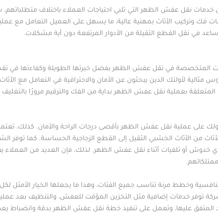
مات نقل عفش الظهر التي تلبي احتياجات العملاء باختلاف متطلباتهم، سواء 
ات فك وتركيب الأثاث بمهنية عالية، ما يسهل على العميل التعامل مع عمل
تساعد في نقل القطع الثقيلة من الأدوار المرتفعة دون أية مشكلات.
ت المتخصصة في نقل عفش الظهر بفضل خبرتها الطويلة وكفاءتها في تقديم
ثالية لأولئك الذين يبحثون عن الأمان والاحترافية في التعامل مع الأثاث 
لمتعلقة بعملية نقل عفش الظهر بداية من الفك والترقيم مرورًا بالتغليف وا
ك على عملية نقل عفش الظهر بأقصى درجات الراحة والأمان. كذلك، تعتم
أثاث من الأثاث الخشبي الثقيل إلى القطع الزجاجية الحساسة. كما توفر 
خدوش أو تلفيات أثناء نقل عفش الظهر. لذلك، فإن العديد من العملاء 
متلكاتهم.
تنافسية وخطط مرنة تناسب جميع الفئات، وهذا ما يجعلها الخيار الأمثل 
لشركة توفر خدمات إضافية مثل التخزين المؤقت للعفش، والتنظيف بعد عملية ا
يد المتفق عليها، وتعمل على تنفيذ خطة نقل عفش الظهر بدقة وانضباط يع