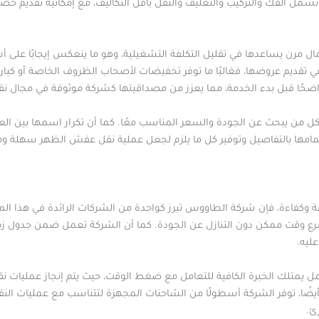
شمل الفك والتركيب والتغليف والنقل بأقل التكاليف، مع إمكانية تقديم خص
ل مرن يساعدها في تقليل التكلفة التشغيلية، وهو ما ينعكس إيجابًا على 
في تقديم عروضها، فغالبًا ما توفر تخفيضات لأصحاب الظروف الخاصة أو كبار
ا وواضحًا قبل بدء الخدمة، مما يعزز من مصداقيتها كشركة موثوقة في مجال
لكل من يبحث عن الجودة والسعر المناسب معًا. كما أن تكرار اسمها بين ا
هتمامها بالتفاصيل وتوفير كل ما يلزم لجعل عملية نقل عفش الظهر سهلة و
عة وكفاءة، فإن شركة الطاووس تبرز كواحدة من الشركات الرائدة في هذا 
رع وقت ممكن دون التنازل عن الجودة. كما أن الشركة تعمل ضمن جدول زم
ليه.
يمتلك الخبرة الكافية للتعامل مع ضغط الوقت، حيث يتم إنجاز عمليات ن
أيضًا، توفر الشركة أسطولًا من الشاحنات المجهزة لتتناسب مع عمليات النقل
ئ.