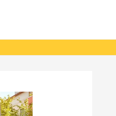
خطي
لى
لمحتوى