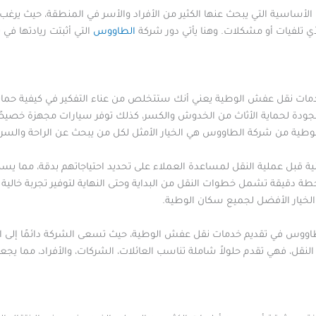
أساسية التي يبحث عنها الكثير من الأفراد والأسر في المنطقة، حيث يرغب ال
ي تلفيات أو مشكلات. وهنا يأتي دور شركة
الطاووس
التي أثبتت ريادتها ف
ات نقل عفش الوطية يعني أنك ستتخلص من عناء التفكير في كيفية حماية مم
لجودة لحماية الأثاث من الخدوش والكسر، كذلك توفر سيارات مجهزة خصيصً
ية من شركة الطاووس هي الخيار الأمثل لكل من يبحث عن الراحة والسرع
قبل عملية النقل لمساعدة العملاء على تحديد احتياجاتهم بدقة، مما يس
خطة دقيقة تشمل خطوات النقل من البداية وحتى النهاية لتوفير تجربة خالية
لخيار الأفضل لجميع سكان الوطية.
لطاووس في تقديم خدمات نقل عفش الوطية، حيث تسعى الشركة دائمًا إلى ال
لنقل، فهي تقدم حلولاً شاملة تناسب العائلات، الشركات، والأفراد، مما ي