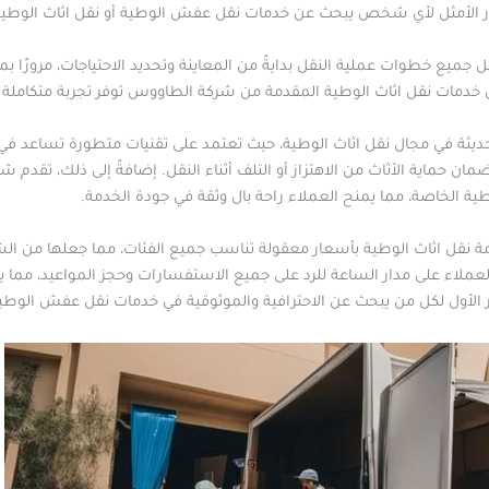
الأمثل لأي شخص يبحث عن خدمات نقل عفش الوطية أو نقل اثاث الوطية
يع خطوات عملية النقل بدايةً من المعاينة وتحديد الاحتياجات، مرورًا بمرح
فإن خدمات نقل اثاث الوطية المقدمة من شركة الطاووس توفر تجربة متكاملة
ثة في مجال نقل اثاث الوطية، حيث تعتمد على تقنيات متطورة تساعد في ن
ان حماية الأثاث من الاهتزاز أو التلف أثناء النقل. إضافةً إلى ذلك، تقد
طية الخاصة، مما يمنح العملاء راحة بال وثقة في جودة الخدمة.
نقل اثاث الوطية بأسعار معقولة تناسب جميع الفئات، مما جعلها من الشرك
لعملاء على مدار الساعة للرد على جميع الاستفسارات وحجز المواعيد، مما
الأول لكل من يبحث عن الاحترافية والموثوقية في خدمات نقل عفش الوطي