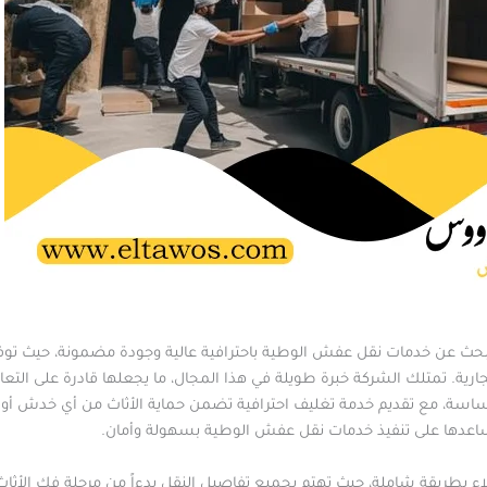
بحث عن خدمات نقل عفش الوطية باحترافية عالية وجودة مضمونة، حيث توفر ا
التجارية. تمتلك الشركة خبرة طويلة في هذا المجال، ما يجعلها قادرة على التع
ساسة، مع تقديم خدمة تغليف احترافية تضمن حماية الأثاث من أي خدش أو تلف
ساعدها على تنفيذ خدمات نقل عفش الوطية بسهولة وأمان.
بطريقة شاملة، حيث تهتم بجميع تفاصيل النقل بدءاً من مرحلة فك الأثاث و