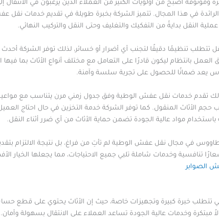
وثوقة أصبح من أولويات الكثير من العملاء الذين يرغبون في الانتقال إلى 
ائدة في هذا المجال. تتميز الشركة بخبرة طويلة في تقديم خدمات نقل ع
ملية النقل بدايةً من التفكيك والتغليف وحتى النقل والتركيب النهائي.
 تتطلب تنظيمًا دقيقًا لتجنب أي أضرار أو خسائر، لذلك توفر الشركة أحد
عمل بانتظام ليكون قادرًا على التعامل مع مختلف أنواع الأثاث بما فيها الق
يعد ضمانًا للحصول على تجربة سلسة وآمنة.
ء، لذلك تقدم خدمات نقل عفش الوطية وفق جدول زمني مرن يتناسب مع مواعيد
جم الأثاث المنقول. كما توفر الشركة خدمة التخزين في حال احتاج العميل 
استخدام مواد عالية الجودة تضمن حماية الأثاث من أي ضرر أثناء النقل.
ووس في مجال نقل عفش الوطية لم تأتِ من فراغ، بل نتيجة الالتزام بتقديم
ارًا تنافسية وخدمات شاملة تلبي جميع الاحتياجات، مما يجعلها الخيار ا
ش الصوابر
تي تتطلب خبرة كبيرة وتجهيزات خاصة، حيث إن الأثاث يحتوي على قطع حساسة 
اً مبتكرة وخدمات عالية الجودة تساعد العملاء على الانتقال بسهولة وأمان.