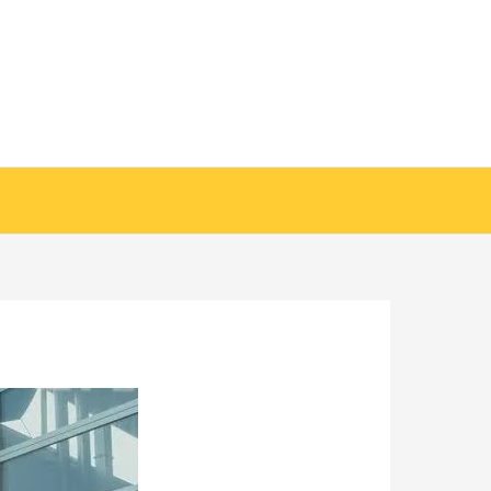
خطي
لى
لمحتوى