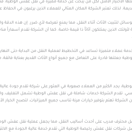
لها الاختيار الأمثل لكل من يبحث عن خدمة مميزة في نقل عفش الوطية، فهي
مة. لذلك تعتبر الشركة المكان المثالي للعملاء الذين يرغبون في الحفاظ عل
وسائل لتثبيت الأثاث أثناء النقل، مما يمنع تعرضه لأي ضرر. إن هذه الدق
ولئك الذين يمتلكون أثاثاً ذا قيمة خاصة. كما أن الشركة تقدم أسعاراً م
مة عملاء متميزة تساعد في التخطيط لعملية النقل من البداية حتى النهاي
ية جعلتها قادرة على التعامل مع جميع أنواع الأثاث القديم بعناية فائقة،
ية، يجد الكثير من العملاء صعوبة في العثور على شركة تقدم جودة عالي
سي. تقدم الشركة خدمات شاملة في نقل عفش الوطية تشمل التغليف، والفك 
أن الشركة تهتم بتوفير خيارات مرنة تناسب جميع الميزانيات، لتصبح الخيار
محترف مدرب على أحدث أساليب النقل، مما يجعل عملية نقل عفش الوطية
شركات نقل عفش رخيصة الوطية التي تقدم خدمة عالية الجودة مع الالتزام ب