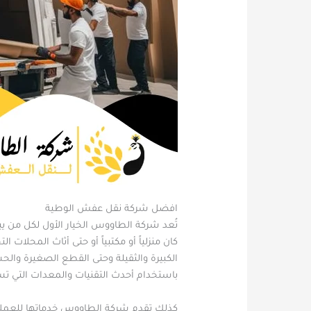
افضل شركة نقل عفش الوطية
تُعد شركة الطاووس الخيار الأول لكل من ي
كان منزلياً أو مكتبياً أو حتى أثاث المحلات 
الكبيرة والثقيلة وحتى القطع الصغيرة والح
باستخدام أحدث التقنيات والمعدات التي ت
كذلك تقدم شركة الطاووس خدماتها للعملاء 