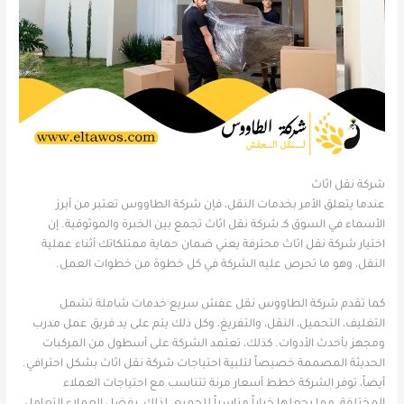
شركة نقل اثاث
عندما يتعلق الأمر بخدمات النقل، فإن شركة الطاووس تعتبر من أبرز
الأسماء في السوق كـ شركة نقل اثاث تجمع بين الخبرة والموثوقية. إن
اختيار شركة نقل اثاث محترفة يعني ضمان حماية ممتلكاتك أثناء عملية
النقل، وهو ما تحرص عليه الشركة في كل خطوة من خطوات العمل.
كما تقدم شركة الطاووس نقل عفش سريع خدمات شاملة تشمل
التغليف، التحميل، النقل، والتفريغ، وكل ذلك يتم على يد فريق عمل مدرب
ومجهز بأحدث الأدوات. كذلك، تعتمد الشركة على أسطول من المركبات
الحديثة المصممة خصيصاً لتلبية احتياجات شركة نقل اثاث بشكل احترافي.
أيضاً، توفر الشركة خطط أسعار مرنة تتناسب مع احتياجات العملاء
المختلفة، مما يجعلها خياراً مناسباً للجميع. لذلك، يفضل العملاء التعامل