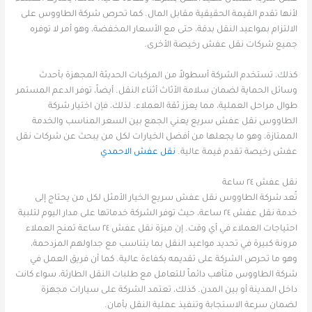
لأنها تقدم القيمة الحقيقية مقابل المال. كما تحرص شركة الطاووس على
الالتزام بمواعيد النقل بدقة، حتى مع الأسعار المخفضة، وهو أمر لا توفره
جميع شركات نقل عفش رخيصة الأخرى.
كذلك، تستخدم الشركة أسطولاً من المركبات الحديثة المجهزة بأحدث
وسائل الحماية لضمان سلامة الأثاث أثناء النقل. أيضاً، توفر الدعم المستمر
طوال مراحل العملية، مما يعزز ثقة العملاء. لذلك، فإن اختيار شركة
الطاووس نقل عفش سريع يعني الجمع بين السعر المناسب والخدمة
الممتازة، وهو ما يجعلها من أفضل الخيارات لكل من يبحث عن شركات نقل
عفش رخيصة تقدم قيمة عالية.
نقل عفش الاحمدي
نقل عفش ٢٤ ساعة
تُعد شركة الطاووس نقل عفش سريع الخيار الأمثل لكل من يحتاج إلى
خدمة نقل عفش ٢٤ ساعة، حيث توفر الشركة خدماتها على مدار اليوم لتلبية
احتياجات العملاء في أي وقت. إن ميزة نقل عفش ٢٤ ساعة تمنح العملاء
مرونة كبيرة في تحديد مواعيد النقل بما يتناسب مع جداولهم المزدحمة،
وهو ما تحرص الشركة على تقديمه بكفاءة عالية. كما أن فريق العمل في
شركة الطاووس متأهب دائماً للتعامل مع طلبات النقل الطارئة، سواء كانت
داخل المدينة أو بين المدن. كذلك، تعتمد الشركة على سيارات مجهزة
لضمان سرعة الاستجابة وتنفيذ عملية النقل بأمان.