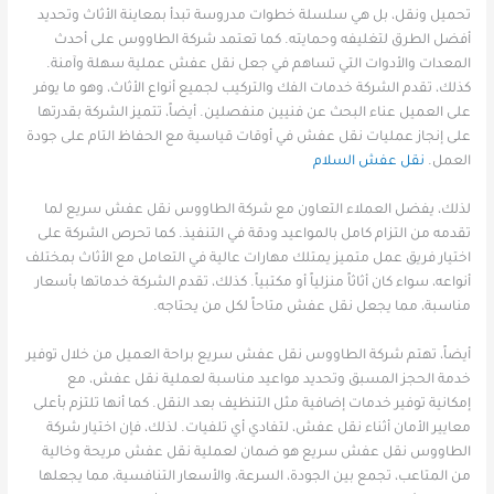
تحميل ونقل، بل هي سلسلة خطوات مدروسة تبدأ بمعاينة الأثاث وتحديد
أفضل الطرق لتغليفه وحمايته. كما تعتمد شركة الطاووس على أحدث
المعدات والأدوات التي تساهم في جعل نقل عفش عملية سهلة وآمنة.
كذلك، تقدم الشركة خدمات الفك والتركيب لجميع أنواع الأثاث، وهو ما يوفر
على العميل عناء البحث عن فنيين منفصلين. أيضاً، تتميز الشركة بقدرتها
على إنجاز عمليات نقل عفش في أوقات قياسية مع الحفاظ التام على جودة
العمل.
نقل عفش السلام
لذلك، يفضل العملاء التعاون مع شركة الطاووس نقل عفش سريع لما
تقدمه من التزام كامل بالمواعيد ودقة في التنفيذ. كما تحرص الشركة على
اختيار فريق عمل متميز يمتلك مهارات عالية في التعامل مع الأثاث بمختلف
أنواعه، سواء كان أثاثاً منزلياً أو مكتبياً. كذلك، تقدم الشركة خدماتها بأسعار
مناسبة، مما يجعل نقل عفش متاحاً لكل من يحتاجه.
أيضاً، تهتم شركة الطاووس نقل عفش سريع براحة العميل من خلال توفير
خدمة الحجز المسبق وتحديد مواعيد مناسبة لعملية نقل عفش، مع
إمكانية توفير خدمات إضافية مثل التنظيف بعد النقل. كما أنها تلتزم بأعلى
معايير الأمان أثناء نقل عفش، لتفادي أي تلفيات. لذلك، فإن اختيار شركة
الطاووس نقل عفش سريع هو ضمان لعملية نقل عفش مريحة وخالية
من المتاعب، تجمع بين الجودة، السرعة، والأسعار التنافسية، مما يجعلها