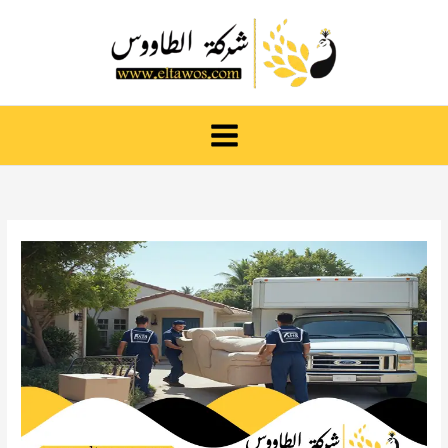
خطي
لى
لمحتوى