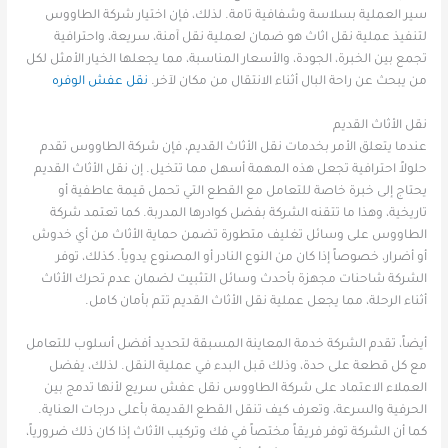
سير العملية بسلاسة وشفافية تامة. لذلك، فإن اختيار شركة الطاووس
لتنفيذ عملية نقل اثاث هو ضمان لعملية نقل آمنة، سريعة، واحترافية
تجمع بين الخبرة، الجودة، والأسعار المناسبة، مما يجعلها الخيار الأمثل لكل
من يبحث عن راحة البال أثناء الانتقال من مكان لآخر.
نقل عفش الوفره
نقل الأثاث القديم
عندما يتعلق الأمر بخدمات نقل الأثاث القديم، فإن شركة الطاووس تقدم
حلولاً احترافية تجعل هذه المهمة أسهل مما تتخيل. إن نقل الأثاث القديم
يحتاج إلى خبرة خاصة للتعامل مع القطع التي تحمل قيمة عاطفية أو
تاريخية، وهذا ما تتقنه الشركة بفضل كوادرها المدربة. كما تعتمد شركة
الطاووس على وسائل تغليف متطورة تضمن حماية الأثاث من أي خدوش
أو أضرار، خصوصاً إذا كان من النوع النادر أو المصنوع يدوياً. كذلك، توفر
الشركة شاحنات مجهزة بأحدث وسائل التثبيت لضمان عدم تحرك الأثاث
أثناء الرحلة، مما يجعل عملية نقل الأثاث القديم تتم بأمان كامل.
أيضاً، تقدم الشركة خدمة المعاينة المسبقة لتحديد أفضل أسلوب للتعامل
مع كل قطعة على حدة، وذلك قبل البدء في عملية النقل. لذلك، يفضل
العملاء الاعتماد على شركة الطاووس نقل عفش سريع لأنها تدمج بين
الحرفية والسرعة، وتعرف كيف تنقل القطع القديمة بأعلى درجات العناية.
كما أن الشركة توفر فريقاً مختصاً في فك وتركيب الأثاث إذا كان ذلك ضرورياً،