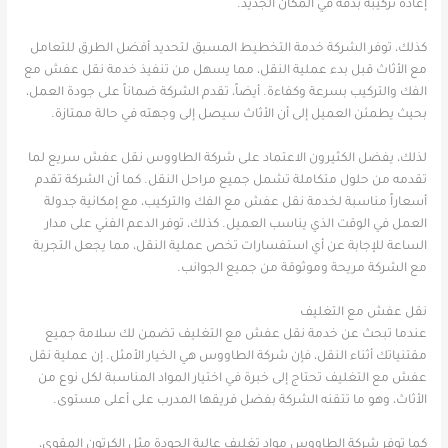
إعادة تركيبه بدقة في المكان الجديد.
كذلك، توفر الشركة خدمة التخطيط المسبق لتحديد أفضل الطرق للتعامل
مع الأثاث قبل بدء عملية النقل، مما يسهل من تنفيذ خدمة نقل عفش مع
الفك والتركيب بسرعة وكفاءة. أيضاً، تقدم الشركة ضماناً على جودة العمل،
بحيث يطمئن العميل إلى أن الأثاث سيصل إلى وجهته في حالة ممتازة.
لذلك، يفضل الكثيرون الاعتماد على شركة الطاووس نقل عفش سريع لما
تقدمه من حلول متكاملة تشمل جميع مراحل النقل. كما أن الشركة تقدم
أسعاراً مناسبة لخدمة نقل عفش مع الفك والتركيب، مع إمكانية جدولة
العمل في الوقت الذي يناسب العميل. كذلك، توفر الدعم الفني على مدار
الساعة للإجابة عن أي استفسارات تخص عملية النقل، مما يجعل التجربة
مع الشركة مريحة وموثوقة من جميع الجوانب.
نقل عفش مع التغليف
عندما تبحث عن خدمة نقل عفش مع التغليف تضمن لك سلامة جميع
مقتنياتك أثناء النقل، فإن شركة الطاووس هي الخيار الأمثل. إن عملية نقل
عفش مع التغليف تحتاج إلى خبرة في اختيار المواد المناسبة لكل نوع من
الأثاث، وهو ما تتقنه الشركة بفضل فريقها المدرب على أعلى مستوى.
كما توفر شركة الطاووس مواد تغليف عالية الجودة مثل الكرتون المقوى،