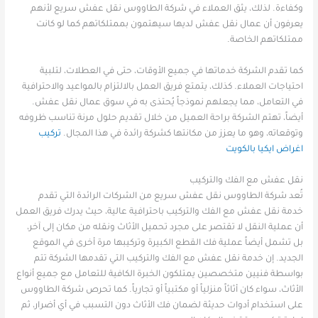
وكفاءة. لذلك، يثق العملاء في شركة الطاووس نقل عفش سريع لأنهم
يعرفون أن عمال نقل عفش لديها سيهتمون بممتلكاتهم كما لو كانت
ممتلكاتهم الخاصة.
كما تقدم الشركة خدماتها في جميع الأوقات، حتى في العطلات، لتلبية
احتياجات العملاء. كذلك، يتمتع فريق العمل بالالتزام بالمواعيد والاحترافية
في التعامل، مما يجعلهم نموذجاً يُحتذى به في سوق عمال نقل عفش.
أيضاً، تهتم الشركة براحة العميل من خلال تقديم حلول مرنة تناسب ظروفه
وتوقعاته، وهو ما يعزز من مكانتها كشركة رائدة في هذا المجال.
تركيب
اغراض ايكيا بالكويت
نقل عفش مع الفك والتركيب
تُعد شركة الطاووس نقل عفش سريع من الشركات الرائدة التي تقدم
خدمة نقل عفش مع الفك والتركيب باحترافية عالية، حيث يدرك فريق العمل
أن عملية النقل لا تقتصر على مجرد تحميل الأثاث ونقله من مكان إلى آخر،
بل تشمل أيضاً عملية فك القطع الكبيرة وتركيبها مرة أخرى في الموقع
الجديد. إن خدمة نقل عفش مع الفك والتركيب التي تقدمها الشركة تتم
بواسطة فنيين متخصصين يمتلكون الخبرة الكافية للتعامل مع جميع أنواع
الأثاث، سواء كان أثاثاً منزلياً أو مكتبياً أو تجارياً. كما تحرص شركة الطاووس
على استخدام أدوات حديثة لضمان فك الأثاث دون التسبب في أي أضرار، ثم