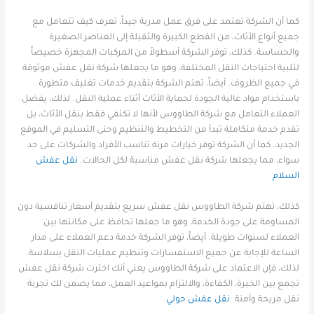
كما أن الشركة تعتمد على فرق عمل مدربة جيداً، تعرف كيف تتعامل مع
جميع أنواع الأثاث، من القطع الكبيرة والثقيلة إلى العناصر الصغيرة
والحساسة. كذلك، توفر الشركة أسطولاً من المركبات المجهزة خصيصاً
لتلبية احتياجات النقل المختلفة، وهو ما يجعلها شركة نقل عفش موثوقة
في جميع الظروف. أيضاً، تهتم الشركة بتقديم خدمات تغليف متطورة
باستخدام مواد عالية الجودة لحماية الأثاث أثناء عملية النقل. لذلك، يفضل
العملاء التعامل مع شركة الطاووس لأنها لا تكتفي فقط بنقل الأثاث، بل
تقدم خدمة متكاملة تبدأ من التخطيط والتنظيم وحتى التسليم في الموقع
الجديد. كما أن الشركة توفر خيارات مرنة تناسب الأفراد والشركات على حد
سواء، مما يجعلها شركة نقل عفش مناسبة لكل الحالات.
نقل عفش
السلام
كذلك، تهتم شركة الطاووس نقل عفش سريع بتقديم أسعار تنافسية دون
المساومة على جودة الخدمة، وهو ما جعلها تحافظ على مكانتها بين
العملاء لسنوات طويلة. أيضاً، توفر الشركة خدمة دعم العملاء على مدار
الساعة للإجابة عن جميع الاستفسارات وتنظيم عمليات النقل بسلاسة.
لذلك، فإن الاعتماد على شركة الطاووس يعني أنك اخترت شركة نقل عفش
تجمع بين الخبرة، الكفاءة، والالتزام بمواعيد العمل، مما يضمن لك تجربة
نقل مريحة وآمنة.
نقل عفش حولي