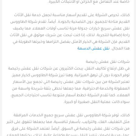
خاصة عند التعامل مع الخزائن أو الأنتيكات الكبيرة.
كذلك، تحرص الشركة على تقديم أسعار مناسبة لجعل خدمة نقل الأثاث
القديم متاحة للجميع، دون التضحية بالجودة. أيضاً، تقدم شركة الطاووس
نقل عفش سريع خيارات جدولة مرنة تناسب أوقات العملاء، مما يضيف
راحة إضافية للتجربة. لذلك، إذا كنت تبحث عن شريك موثوق في نقل الأثاث
القديم، فإن الشركة هي الخيار الأمثل بفضل التزامها وخبرتها الطويلة في
هذا المجال.
نقل عفش الدسمة
شركات نقل عفش رخيصة
في ظل ارتفاع تكاليف النقل، يبحث الكثيرون عن شركات نقل عفش رخيصة
توفر الجودة دون أن ترهق الميزانية، وهنا تبرز شركة الطاووس كخيار مميز.
تعتبر الشركة من بين شركات نقل عفش رخيصة التي تجمع بين الأسعار
المعقولة والخدمة الاحترافية، مما جعلها تحظى بثقة شريحة واسعة من
العملاء. كما تقدم الشركة خطط أسعار متنوعة تناسب احتياجات الجميع،
سواء كانت عملية النقل صغيرة أو كبيرة.
كذلك، توفر شركة الطاووس نقل عفش سريع جميع الخدمات المرافقة
مثل التغليف، الفك، والتركيب، بأسعار تنافسية، مما يجعلها تتفوق على كثير
من شركات نقل عفش رخيصة في السوق. أيضاً، تعتمد الشركة على فرق
عمل مدربة لضمان تنفيذ النقل بسرعة وكفاءة عالية. لذلك، يختارها العملاء