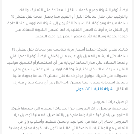
أيضاً، توفر الشركة جميع خدمات النقل المعتادة مثل التغليف والفك
والتركيب حتى خلال ساعات الليل أو الفجر، مما يجعل خدمة نقل عفش ٢٤
ساعة مريحة وموثوقة. لذلك، يلجأ الكثيرون إلى شركة الطاووس عند الحاجة
إلى النقل خارج أوقات العمل التقليدية. كما تضمن الشركة الحفاظ على
جودة الخدمة وسلامة الأثاث بغض النظر عن وقت التنفيذ.
كذلك، تقدم الشركة خطط أسعار مرنة تتناسب مع خدمات نقل عفش ٢٤
ساعة، حتى لا يشعر العميل بأي عبء مالي إضافي. أيضاً، توفر الدعم الفني
وخدمة العملاء على مدار الساعة للإجابة عن أي استفسار أو لتنسيق مواعيد
النقل بسرعة. لذلك، فإن اختيار شركة الطاووس نقل عفش سريع يعني
حصولك على شريك موثوق يوفر خدمة نقل عفش ٢٤ ساعة بجودة عالية
وسرعة استجابة مميزة، مما يضمن راحة البال في أي وقت تحتاج فيه إلى
الانتقال.
شركة تغليف اثاث حولي
توصيل دزات العروس
تُعد خدمة توصيل دزات العروس من الخدمات المميزة التي تقدمها شركة
الطاووس باحترافية عالية واهتمام كبير بالتفاصيل. فعملية توصيل دزات
العروس تحتاج إلى دقة في المواعيد، وحسن تنظيم، وأسلوب راقٍ في
التعامل مع المقتنيات الخاصة التي غالباً ما تكون ذات قيمة معنوية ومادية