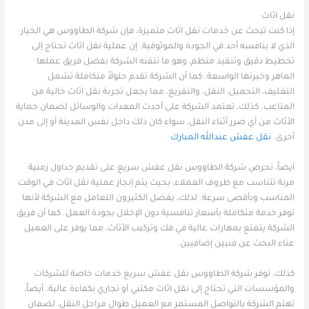
نقل اثاث
إذا كنت تبحث عن خدمات نقل اثاث متميزة، فإن شركة الطاووس هي الخيار
الذي لا ينافسه أحد في الجودة والموثوقية. إن عملية نقل اثاث تحتاج إلى
تخطيط دقيق وتنفيذ منظم، وهو ما تتقنه الشركة بفضل فريق عملها
الماهر وخبرتها الواسعة. كما أن الشركة تقدم حلولاً متكاملة تشمل
التغليف، التحميل، النقل، والتفريغ، مما يجعل تجربة نقل اثاث خالية من
المتاعب. كذلك، تعتمد الشركة على أحدث المعدات والوسائل لضمان حماية
الأثاث من أي ضرر أثناء النقل، سواء كان ذلك داخل نفس المدينة أو إلى مدن
أخرى.
نقل عفش عبدالله المبارك
أيضاً، تحرص شركة الطاووس نقل عفش سريع على تقديم جداول زمنية
مرنة تتناسب مع ظروف العملاء، بحيث يتم إنجاز عملية نقل اثاث في الوقت
المناسب وبأقصى سرعة. لذلك، يفضل الكثيرون التعامل مع الشركة لأنها
توفر خدمة متكاملة بأسعار تنافسية دون الإخلال بجودة العمل. كما أن فريق
الشركة يتمتع بمهارات عالية في فك وتركيب الأثاث، مما يوفر على العميل
عناء البحث عن فنيين إضافيين.
كذلك، توفر شركة الطاووس نقل عفش سريع خدمات خاصة للشركات
والمؤسسات التي تحتاج إلى نقل اثاث مكتبي أو تجاري بكفاءة عالية. أيضاً،
تهتم الشركة بالتواصل المستمر مع العميل طوال مراحل النقل، لضمان