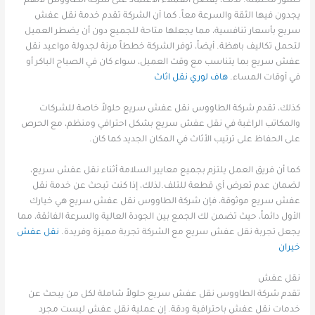
كسور محتملة. لذلك، يفضل العملاء الاعتماد على شركة الطاووس لأنهم
يجدون فيها الثقة والسرعة معاً. كما أن الشركة تقدم خدمة نقل عفش
سريع بأسعار تنافسية، مما يجعلها متاحة للجميع دون أن يضطر العميل
لتحمل تكاليف باهظة. أيضاً، توفر الشركة خططاً مرنة لجدولة مواعيد نقل
عفش سريع بما يتناسب مع وقت العميل، سواء كان في الصباح الباكر أو
في أوقات المساء.
هاف لوري نقل اثاث
كذلك، تقدم شركة الطاووس نقل عفش سريع حلولاً خاصة للشركات
والمكاتب الراغبة في نقل عفش سريع بشكل احترافي ومنظم، مع الحرص
على الحفاظ على ترتيب الأثاث في المكان الجديد كما كان.
كما أن فريق العمل يلتزم بجميع معايير السلامة أثناء نقل عفش سريع،
لضمان عدم تعرض أي قطعة للتلف.لذلك، إذا كنت تبحث عن خدمة نقل
عفش سريع موثوقة، فإن شركة الطاووس نقل عفش سريع هي خيارك
الأول دائماً، حيث تضمن لك الجمع بين الجودة العالية والسرعة الفائقة، مما
يجعل تجربة نقل عفش سريع مع الشركة تجربة مميزة وفريدة.
نقل عفش
خيران
نقل عفش
تقدم شركة الطاووس نقل عفش سريع حلولاً شاملة لكل من يبحث عن
خدمات نقل عفش باحترافية ودقة. إن عملية نقل عفش ليست مجرد