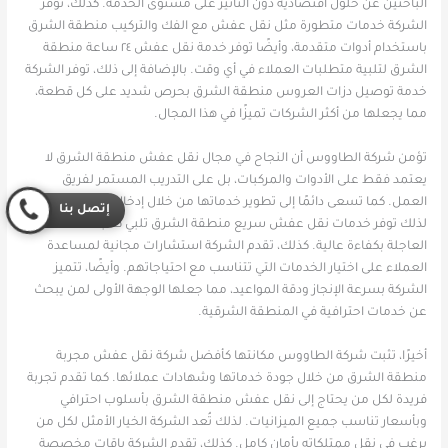
الباحثين عن حلول اقتصادية دون التأثير على مستوى الخدمة. كذلك، توفر
الشركة خدمات متطورة مثل نقل عفش مع الفك والتركيب منطقة الشرق
باستخدام أدوات متقدمة، وأيضًا توفر خدمة نقل عفش ٢٤ ساعة منطقة
الشرق لتلبية متطلبات العملاء في أي وقت. بالإضافة إلى ذلك، توفر الشركة
خدمة توصيل دزات العروس منطقة الشرق بحرص شديد على كل قطعة،
مما يجعلها من أكثر الشركات تميزًا في هذا المجال.
تؤمن شركة الطاووس أن النجاح في مجال نقل عفش منطقة الشرق لا
يعتمد فقط على الأدوات والمركبات، بل على التدريب المستمر لفريق
العمل. كما تسعى دائمًا إلى تطوير خدماتها من خلال إدخال أحدث التقنيات،
إتصل بنا
لذلك توفر خدمات نقل عفش سريع منطقة الشرق تلبي طلبات العملاء
العاجلة بكفاءة عالية. كذلك، تقدم الشركة استشارات مجانية لمساعدة
العملاء على اختيار الخدمات التي تتناسب مع احتياجاتهم. وأيضًا، تتميز
الشركة بسرعة الإنجاز ودقة المواعيد، مما جعلها الوجهة الأولى لمن يبحث
عن خدمات احترافية في المنطقة الشرقية.
أخيرًا، تثبت شركة الطاووس مكانتها كأفضل شركة نقل عفش مجربة
منطقة الشرق من خلال جودة خدماتها وشهادات عملائها. كما تقدم تجربة
فريدة لكل من يحتاج إلى نقل عفش منطقة الشرق بأسلوب احترافي
وبأسعار تناسب جميع الميزانيات. لذلك تُعد الشركة الخيار الأمثل لكل من
يرغب في نقل ممتلكاته بأمان كامل. كذلك، تقدم الشركة باقات مخصصة