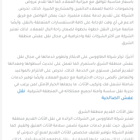
بأسعار مناسبة تتوافق مع ميزانية العملاء، كما أنها تقدم عروض
وخصومات خاصة للعملاء الدائمين والمشاريع الكبيرة. كذلك، تحرص
الشركة على تقديم خدمة عملاء متميزة، حيث يمكن التواصل مع فريق
الدعم في أي وقت للإجابة على كافة الاستفسارات المتعلقة بالنقل، وأيضًا
متابعة مراحل النقل خطوة بخطوة لضمان راحة البال للعملاء. لذلك تعتبر
الشركة من أكثر الشركات ثقة واحترافية في مجال نقل عفش منطقة
الشرق.
أخيرًا، تركز شركة الطاووس على الابتكار وتطوير خدماتها في مجال نقل
عفش منطقة الشرق باستمرار، كما تعمل على تحديث أسطولها ومعداتها
لتقديم أفضل مستوى من الخدمة. كذلك، تحرص على الالتزام بالمواعيد
والتعامل بأقصى درجات الاحترافية مع جميع العملاء، وأيضًا توفير خدمات
شاملة تشمل فك وتركيب الأثاث، ما يجعلها الخيار الأمثل لمن يرغب في
نقل
تجربة نقل سلسة وآمنة لجميع ممتلكاته في المنطقة الشرقية.
عفش الصالحية
نقل الأثاث القديم منطقة الشرق
تعتبر شركة الطاووس من الشركات الرائدة في نقل الأثاث القديم منطقة
الشرق، حيث تقدم خدمات مميزة تضمن سلامة الأثاث العتيق والقيم. كما
تهتم الشركة بتوفير تغليف مخصص للأثاث القديم لمنع أي خدوش أو
تلفيات، لذلك يعتمد عليها العملاء في نقل قطعهم الثمينة بأمان. كذلك،