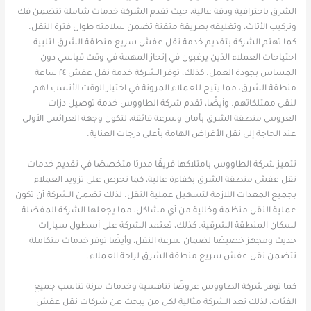
الشرق باحترافية ودقة عالية، حيث تقدم الشركة خدمات شاملة تتضمن فك
وتركيب الأثاث، وتغليفه بطريقة متقنة تضمن سلامته طوال فترة النقل.
كما تهتم الشركة بتقديم خدمة نقل عفش سريع منطقة الشرق لتلبية
احتياجات العملاء الذين يرغبون في إنجاز المهمة في وقت قياسي دون
المساس بجودة العمل. كذلك، توفر الشركة خدمة نقل عفش ٢٤ ساعة
منطقة الشرق، مما يتيح للعملاء المرونة في اختيار الوقت الأنسب لهم
لنقل ممتلكاتهم. وأيضًا، تقدم شركة الطاووس خدمة توصيل دزات
العروس منطقة الشرق بأمان وسرعة فائقة، لتكون وجهة العرائس الأولى
عند الحاجة إلى نقل الأغراض الهامة بأعلى درجات العناية.
تتميز شركة الطاووس بامتلاكها فريقًا مدربًا متخصصًا في تقديم خدمات
نقل عفش منطقة الشرق بكفاءة عالية، كما تحرص على تزويد العملاء
بجميع المعدات اللازمة لتسهيل عملية النقل. لذلك تضمن الشركة أن تكون
عملية النقل منظمة وخالية من أي مشاكل، مما يجعلها الشركة المفضلة
لسكان المنطقة الشرقية. كذلك، تعتمد الشركة على أسطول سيارات
حديث ومجهز خصيصًا لضمان سرعة النقل، وأيضًا توفر خدمات متكاملة
تتضمن نقل عفش سريع منطقة الشرق لراحة العملاء.
كما توفر شركة الطاووس عروضًا تنافسية وخدمات مرنة تناسب جميع
الفئات، لذلك تعد الشركة مثالية لكل من يبحث عن شركات نقل عفش