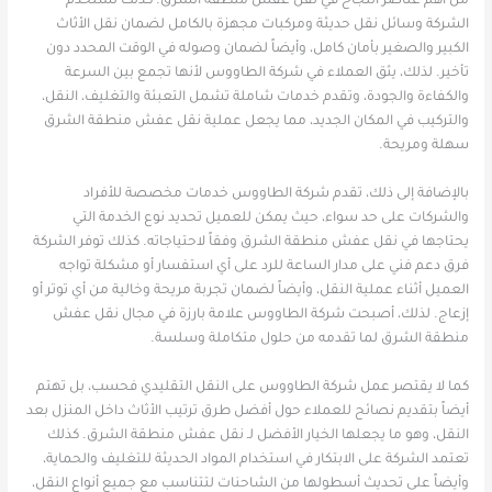
من أهم عناصر النجاح في نقل عفش منطقة الشرق. كذلك تستخدم
الشركة وسائل نقل حديثة ومركبات مجهزة بالكامل لضمان نقل الأثاث
الكبير والصغير بأمان كامل، وأيضاً لضمان وصوله في الوقت المحدد دون
تأخير. لذلك، يثق العملاء في شركة الطاووس لأنها تجمع بين السرعة
والكفاءة والجودة، وتقدم خدمات شاملة تشمل التعبئة والتغليف، النقل،
والتركيب في المكان الجديد، مما يجعل عملية نقل عفش منطقة الشرق
سهلة ومريحة.
بالإضافة إلى ذلك، تقدم شركة الطاووس خدمات مخصصة للأفراد
والشركات على حد سواء، حيث يمكن للعميل تحديد نوع الخدمة التي
يحتاجها في نقل عفش منطقة الشرق وفقاً لاحتياجاته. كذلك توفر الشركة
فرق دعم فني على مدار الساعة للرد على أي استفسار أو مشكلة تواجه
العميل أثناء عملية النقل، وأيضاً لضمان تجربة مريحة وخالية من أي توتر أو
إزعاج. لذلك، أصبحت شركة الطاووس علامة بارزة في مجال نقل عفش
منطقة الشرق لما تقدمه من حلول متكاملة وسلسة.
كما لا يقتصر عمل شركة الطاووس على النقل التقليدي فحسب، بل تهتم
أيضاً بتقديم نصائح للعملاء حول أفضل طرق ترتيب الأثاث داخل المنزل بعد
النقل، وهو ما يجعلها الخيار الأفضل لـ نقل عفش منطقة الشرق. كذلك
تعتمد الشركة على الابتكار في استخدام المواد الحديثة للتغليف والحماية،
وأيضاً على تحديث أسطولها من الشاحنات لتتناسب مع جميع أنواع النقل،