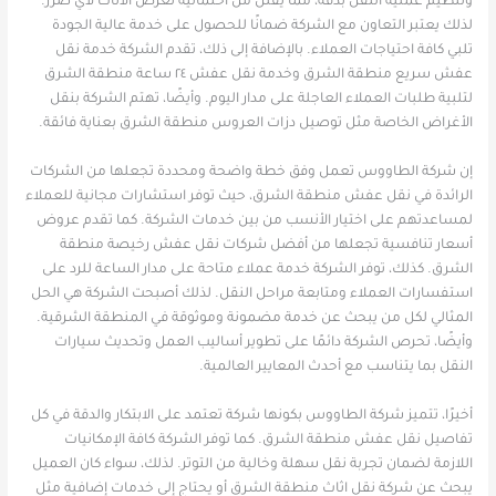
وتنظيم عملية النقل بدقة، مما يقلل من احتمالية تعرض الأثاث لأي ضرر.
لذلك يعتبر التعاون مع الشركة ضمانًا للحصول على خدمة عالية الجودة
تلبي كافة احتياجات العملاء. بالإضافة إلى ذلك، تقدم الشركة خدمة نقل
عفش سريع منطقة الشرق وخدمة نقل عفش ٢٤ ساعة منطقة الشرق
لتلبية طلبات العملاء العاجلة على مدار اليوم. وأيضًا، تهتم الشركة بنقل
الأغراض الخاصة مثل توصيل دزات العروس منطقة الشرق بعناية فائقة.
إن شركة الطاووس تعمل وفق خطة واضحة ومحددة تجعلها من الشركات
الرائدة في نقل عفش منطقة الشرق، حيث توفر استشارات مجانية للعملاء
لمساعدتهم على اختيار الأنسب من بين خدمات الشركة. كما تقدم عروض
أسعار تنافسية تجعلها من أفضل شركات نقل عفش رخيصة منطقة
الشرق. كذلك، توفر الشركة خدمة عملاء متاحة على مدار الساعة للرد على
استفسارات العملاء ومتابعة مراحل النقل. لذلك أصبحت الشركة هي الحل
المثالي لكل من يبحث عن خدمة مضمونة وموثوقة في المنطقة الشرقية.
وأيضًا، تحرص الشركة دائمًا على تطوير أساليب العمل وتحديث سيارات
النقل بما يتناسب مع أحدث المعايير العالمية.
أخيرًا، تتميز شركة الطاووس بكونها شركة تعتمد على الابتكار والدقة في كل
تفاصيل نقل عفش منطقة الشرق. كما توفر الشركة كافة الإمكانيات
اللازمة لضمان تجربة نقل سهلة وخالية من التوتر. لذلك، سواء كان العميل
يبحث عن شركة نقل اثاث منطقة الشرق أو يحتاج إلى خدمات إضافية مثل