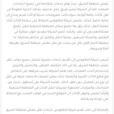
عفش منطقة الشرق، حيث توفر خدمات متكاملة تلبي جميع احتياجات
العملاء. كما أن الشركة تتميز بفريق عمل محترف يمتلك الخبرة الطويلة في
نقل الأثاث بكافة أنواعه، سواء كانت مفروشات حديثة أو أثاث قديم يحتاج إلى
عناية خاصة. كذلك، تضمن شركة الطاووس الحفاظ على سلامة الأثاث أثناء
عملية النقل، لذلك يثق بها جميع سكان المنطقة الشرقية لنقل جميع
ممتلكاتهم دون أي تلف. وأيضًا، تتميز الشركة بتقديم حلول مبتكرة في
التغليف والتعبئة لتسهيل عملية النقل وتقليل أي مخاطر محتملة، ما
يجعلها الخيار الأول لكل من يبحث عن نقل عفش منطقة الشرق بطريقة
آمنة وسريعة.
تسعى شركة الطاووس إلى تقديم خدمات متميزة تشمل جميع جوانب نقل
عفش منطقة الشرق، بما في ذلك التغليف المتقن، والتحميل والتنزيل
باستخدام أحدث المعدات. كما تهتم الشركة بتدريب فريقها على التعامل
مع قطع الأثاث الكبيرة والثقيلة، لذلك يمكن للعملاء الاعتماد عليها في نقل
أي نوع من العفش دون قلق. كذلك، تعتمد الشركة على أسطول حديث من
الشاحنات والمركبات المجهزة خصيصًا لنقل الأثاث في المنطقة الشرقية،
وأيضًا تضمن وصول الأثاث إلى الموقع الجديد في الوقت المحدد مع الحفاظ
على جودته وسلامته.
بالإضافة إلى ذلك، تقدم شركة الطاووس خدمات نقل عفش منطقة الشرق