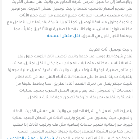
وبالإضافة إلى ما سبق، تحرص شركة الطاووس وانيت نقل عفش الكويت
على تقديم أسعار تنافسية لخدمة وانيـت توصيل عفش الكويت، مع توفير
خيارات متعددة تناسب احتياجات جميع العملاء من حيث حجم الأثاث
والكمية وطول مسافة التوصيل. كما تتميز الشركة بقدرتها على التعامل مع
مختلف أنواع العفش، سواء كانت قطعًا صغيرة أو أثاثًا كبيرًا وثقيلًا، مما
يجعلها الخيار الأول في السوق.
نقل عفش الدسمة
وانيـت توصيل اثاث الكويت
تقدم شركة الطاووس عبر خدمة وانيـت توصيل اثاث الكويت حلول نقل
شاملة تناسب مختلف متطلبات العملاء، سواء كان النقل لمنازل، مكاتب،
أو متاجر صغيرة. توفر الشركة سيارات وانيـت ذات قدرة تحميل عالية مجهزة
بتقنيات حديثة للحفاظ على سلامة الأثاث أثناء النقل، بما في ذلك نظام
تثبيت مبتكر يقلل من تحرك القطع أثناء الطريق، مما يحافظ عليها من
الصدمات أو الخدوش. كما يقوم فريق العمل المدرب بتنفيذ عمليات
التعبئة والتغليف بطريقة احترافية تضمن حماية الأثاث بالكامل.
يتميز طاقم العمل في شركة الطاووس وانيت نقل عفش الكويت بالدقة
والحرص، حيث يعملون على تفريغ وترتيب الأثاث في المكان الجديد بعناية
كبيرة، مع إمكانية تقديم خدمات إضافية مثل فك وتركيب الأثاث إذا تطلب
الأمر. كما توفر الشركة للعملاء إمكانية جدولة مواعيد التوصيل حسب
الحاجة مع ضمان التزام تام بالمواعيد المحددة.
شركة نقل عفش الطاووس