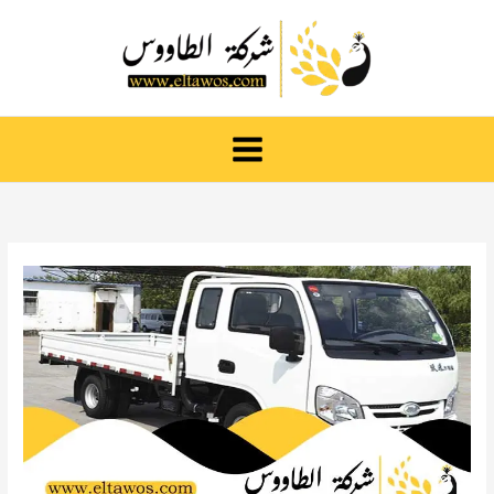
خطي
لى
لمحتوى