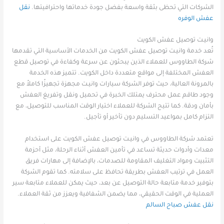
الشركات التي تحظى بثقة واسعة بفضل جودة خدماتها واحترافيتها.
نقل
عفش الوفره
وانيـت توصيل عفش الكويت
تُعد خدمة وانيـت توصيل عفش الكويت من الخدمات الأساسية التي تقدمها
شركة الطاووس للعملاء الذين يبحثون عن سرعة وكفاءة في توصيل قطع
العفش المختلفة إلى مواقع متعددة داخل الكويت. تتميز هذه الخدمة
بالمرونة العالية، حيث توفر الشركة سيارات وانيـت مجهزة تجهيزًا كاملاً مع
وجود طاقم عمل محترف يمتلك الخبرة في تحميل ونقل وتفريغ العفش
بأمان ودقة. كما تتيح الشركة للعملاء اختيار الوقت المناسب للتوصيل، مع
التزام كامل بمواعيد التسليم دون تأخير أو تأجيل.
تعتمد شركة الطاووس في وانيـت توصيل عفش الكويت على استخدام
معدات وأدوات حديثة تساعد في تأمين العفش أثناء الرحلة، مثل أحزمة
التثبيت ومواد التغليف المقاومة للصدمات، بالإضافة إلى مهارات فريق
العمل في ترتيب العفش بطريقة تحافظ على سلامته. كما تقوم الشركة
بتوفير خدمة متابعة حالة التوصيل عن بعد، حيث يمكن للعملاء متابعة سير
العملية في الوقت الحقيقي، مما يضمن الشفافية ويعزز من ثقة العملاء.
نقل عفش صباح السالم