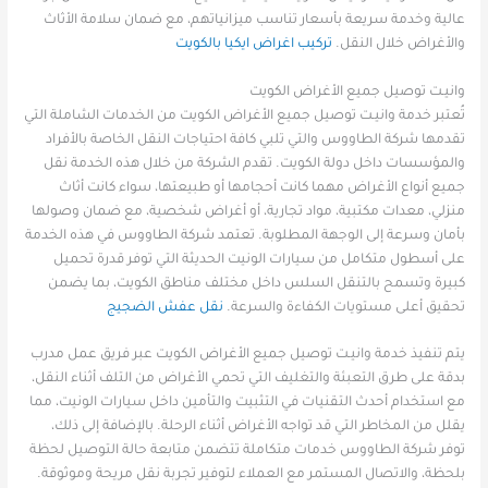
عالية وخدمة سريعة بأسعار تناسب ميزانياتهم، مع ضمان سلامة الأثاث
والأغراض خلال النقل.
تركيب اغراض ايكيا بالكويت
وانيـت توصيل جميع الأغراض الكويت
تُعتبر خدمة وانيـت توصيل جميع الأغراض الكويت من الخدمات الشاملة التي
تقدمها شركة الطاووس والتي تلبي كافة احتياجات النقل الخاصة بالأفراد
والمؤسسات داخل دولة الكويت. تقدم الشركة من خلال هذه الخدمة نقل
جميع أنواع الأغراض مهما كانت أحجامها أو طبيعتها، سواء كانت أثاث
منزلي، معدات مكتبية، مواد تجارية، أو أغراض شخصية، مع ضمان وصولها
بأمان وسرعة إلى الوجهة المطلوبة. تعتمد شركة الطاووس في هذه الخدمة
على أسطول متكامل من سيارات الونيت الحديثة التي توفر قدرة تحميل
كبيرة وتسمح بالتنقل السلس داخل مختلف مناطق الكويت، بما يضمن
تحقيق أعلى مستويات الكفاءة والسرعة.
نقل عفش الضجيج
يتم تنفيذ خدمة وانيـت توصيل جميع الأغراض الكويت عبر فريق عمل مدرب
بدقة على طرق التعبئة والتغليف التي تحمي الأغراض من التلف أثناء النقل،
مع استخدام أحدث التقنيات في التثبيت والتأمين داخل سيارات الونيت، مما
يقلل من المخاطر التي قد تواجه الأغراض أثناء الرحلة. بالإضافة إلى ذلك،
توفر شركة الطاووس خدمات متكاملة تتضمن متابعة حالة التوصيل لحظة
بلحظة، والاتصال المستمر مع العملاء لتوفير تجربة نقل مريحة وموثوقة.