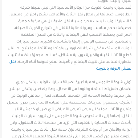
سيارة وانيـت الكويت
تُعد سيارة وانيـت الكويت من الركائز الأساسية التي تبني عليها شركة
الطاووس خدماتها في مجال نقل الأثاث والأغراض بشكل احترافي ومتميز.
فالسيارة الونيت ليست مجرد وسيلة نقل عادية، بل هي مركبة مجهزة
خصيصًا بحجم مناسب ومرونة عالية للتنقل في شوارع الكويت الضيقة،
الأمر الذي يجعلها الأنسب لنقل البضائع والأثاث في المدن المكتظة
والمناطق التي يصعب الوصول إليها بالشاحنات الكبيرة. تتميز سيارات
الونيت المستخدمة في شركة الطاووس بقوتها ومتانتها، مما يتيح لها نقل
قطع الأثاث الثقيلة والكبيرة دون أية مشاكل، كما أنها مجهزة بأنظمة تثبيت
متطورة تساعد على تثبيت البضائع وتأمينها لمنع تحركها أثناء الرحلة.
نقل
عفش النزهة بالكويت
تولي شركة الطاووس أهمية كبيرة لصيانة سيارات الونيت بشكل دوري
لضمان جاهزيتها الدائمة وخلوها من الأعطال، وهذا ينعكس بشكل مباشر
على سرعة وكفاءة الخدمة التي تقدمها للعملاء. كما أن سائقي الونيت في
الشركة يخضعون لتدريبات متخصصة على القيادة الآمنة وعلى طرق تحميل
وتفريغ الأثاث، مما يقلل فرص تعرض الأغراض لأي ضرر أو خدوش أثناء
النقل. إضافة إلى ذلك، تحرص شركة الطاووس على تزويد سيارات الونيت
بأحدث معدات الحماية والتغليف التي تزيد من سلامة الأثاث المنقول. ولأن
الراحة والأمان من أولويات الشركة، فإن خدمة نقل الأثاث عبر سيارة وانيـت
الكويت تعتبر من أفضل الحلول التي تقدمها الشركة للعملاء الباحثين عن