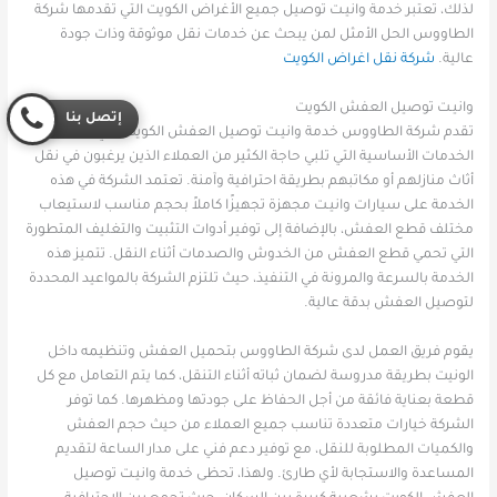
لذلك، تعتبر خدمة وانيـت توصيل جميع الأغراض الكويت التي تقدمها شركة
الطاووس الحل الأمثل لمن يبحث عن خدمات نقل موثوقة وذات جودة
عالية.
شركة نقل اغراض الكويت
وانيـت توصيل العفش الكويت
إتصل بنا
تقدم شركة الطاووس خدمة وانيـت توصيل العفش الكويت التي تُعد من
الخدمات الأساسية التي تلبي حاجة الكثير من العملاء الذين يرغبون في نقل
أثاث منازلهم أو مكاتبهم بطريقة احترافية وآمنة. تعتمد الشركة في هذه
الخدمة على سيارات وانيـت مجهزة تجهيزًا كاملاً بحجم مناسب لاستيعاب
مختلف قطع العفش، بالإضافة إلى توفير أدوات التثبيت والتغليف المتطورة
التي تحمي قطع العفش من الخدوش والصدمات أثناء النقل. تتميز هذه
الخدمة بالسرعة والمرونة في التنفيذ، حيث تلتزم الشركة بالمواعيد المحددة
لتوصيل العفش بدقة عالية.
يقوم فريق العمل لدى شركة الطاووس بتحميل العفش وتنظيمه داخل
الونيت بطريقة مدروسة لضمان ثباته أثناء التنقل، كما يتم التعامل مع كل
قطعة بعناية فائقة من أجل الحفاظ على جودتها ومظهرها. كما توفر
الشركة خيارات متعددة تناسب جميع العملاء من حيث حجم العفش
والكميات المطلوبة للنقل، مع توفير دعم فني على مدار الساعة لتقديم
المساعدة والاستجابة لأي طارئ. ولهذا، تحظى خدمة وانيـت توصيل