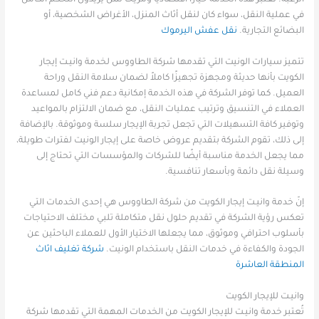
في عملية النقل، سواء كان لنقل أثاث المنزل، الأغراض الشخصية، أو
البضائع التجارية.
نقل عفش اليرموك
تتميز سيارات الونيت التي تقدمها شركة الطاووس لخدمة وانيـت إيجار
الكويت بأنها حديثة ومجهزة تجهيزًا كاملاً لضمان سلامة النقل وراحة
العميل. كما توفر الشركة في هذه الخدمة إمكانية دعم فني كامل لمساعدة
العملاء في التنسيق وترتيب عمليات النقل، مع ضمان الالتزام بالمواعيد
وتوفير كافة التسهيلات التي تجعل تجربة الإيجار سلسة وموثوقة. بالإضافة
إلى ذلك، تقوم الشركة بتقديم عروض خاصة على إيجار الونيت لفترات طويلة،
مما يجعل الخدمة مناسبة أيضًا للشركات والمؤسسات التي تحتاج إلى
وسيلة نقل دائمة وبأسعار تنافسية.
إنّ خدمة وانيـت إيجار الكويت من شركة الطاووس هي إحدى الخدمات التي
تعكس رؤية الشركة في تقديم حلول نقل متكاملة تلبي مختلف الاحتياجات
بأسلوب احترافي وموثوق، مما يجعلها الاختيار الأول للعملاء الباحثين عن
الجودة والكفاءة في خدمات النقل باستخدام الونيت.
شركة تغليف اثاث
المنطقة العاشرة
وانيـت للإيجار الكويت
تُعتبر خدمة وانيـت للإيجار الكويت من الخدمات المهمة التي تقدمها شركة