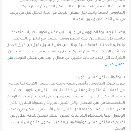
بشكل احترافي قبل نقل العفش باستخدام الونيت، مما يجعلها من
الشركات الرائدة في هذا المجال. لذلك، يمكن القول بأن اختيار شركة
الطاووس لخدمة وانيت نقل عفش الكويت هو الخيار الأمثل لكل من يرغب
في نقل أثاثه بأمان وبدون تعقيدات.
أيضاً، تتيح شركة الطاووس في وانيت نقل عفش الكويت خيارات متعددة
تناسب كل العملاء من حيث السعر ووقت التنفيذ، مع الالتزام بالمواعيد
وتنظيم العملية بكفاءة عالية، وذلك من خلال تنسيق دقيق بين فريق العمل
وسائقي الونيت. لذلك، فإن الشركة تحظى بثقة كبيرة في السوق وتعتبر من
الشركات التي تقدم خدمات متميزة في مجال وانيت نقل عفش الكويت.
نقل
عفش خيران
شركة وانيت نقل عفش الكويت
تُعرف شركة الطاووس كأفضل شركة وانيت نقل عفش الكويت لما تقدمه
من خدمات شاملة ومتنوعة تلبي كافة احتياجات النقل في الكويت. حيث
تعتمد الشركة على فريق عمل محترف ومدرب على استخدام سيارات الونيت
المتخصصة في نقل العفش، والتي تتميز بالمرونة وسهولة المناورة داخل
المدن والأحياء، مما يجعلها الحل الأمثل لنقل الأثاث في الأماكن التي يصعب
الوصول إليها باستخدام الشاحنات الكبيرة. لذلك، تضمن شركة الطاووس
تقديم خدمة نقل عفش موثوقة وسريعة عبر أسطول متنوع من سيارات
الونيت.