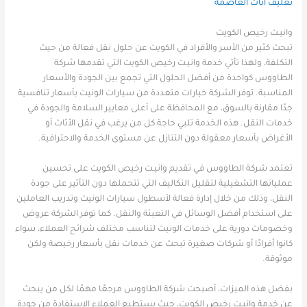
تغليف اثاث العاصمة
وانيـت رخيص الكويت
تبحث كثير من الأسر والأفراد في الكويت عن حلول نقل فعالة من حيث
التكلفة، ولهذا تأتي خدمة وانيـت رخيص الكويت التي تقدمها شركة
الطاووس كواحدة من أفضل الحلول التي تجمع بين الجودة والأسعار
المناسبة. توفر الشركة خيارات متعددة من سيارات الونيت بأسعار تنافسية
جدًا مقارنة بالسوق، مع المحافظة على أعلى معايير السلامة والجودة في
خدمات النقل. هذه الخدمة تلبي حاجة كل من يرغب في نقل الأثاث أو
الأغراض بأسعار معقولة دون التنازل عن مستوى الخدمة والاحترافية.
تعتمد شركة الطاووس في تقديم وانيـت رخيص الكويت على تحسين
عملياتها التشغيلية لتقليل التكاليف التي تتحملها دون التأثير على جودة
النقل، وذلك من خلال إدارة فعالة لأسطول سيارات الونيت وتدريب العاملين
على استخدام أفضل الوسائل في التعبئة والنقل. كما توفر الشركة عروض
وخصومات دورية على خدمات الونيت لتناسب مختلف شرائح العملاء، سواء
كانوا أفرادًا أو شركات صغيرة تبحث عن خدمات نقل بأسعار رخيصة ولكن
موثوقة.
بفضل هذه الميزات، أصبحت شركة الطاووس مرجعًا مهمًا لكل من يبحث
عن خدمة وانيـت رخيص الكويت، حيث يستطيع العملاء الاستفادة من جودة