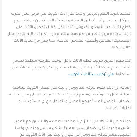
السكنية المختلفة.
تعتمد شركة الطاووس في وانيـت نقل اثاث الكويت على فريق عمل مدرب
ومؤهل يستخدم أحدث طرق التعبئة والتغليف التي تضمن حماية جميع
قطع الأثاث من التلف أو الخدوش أثناء النقل. فقبل تحميل الأثاث على
الونيت، يقوم فريق التعبئة بتغليفه باستخدام مواد تغليف عالية الجودة مثل
البلاستيك الفقاعي وأغطية القماش الخاصة، مما يعزز من حماية الأثاث
خلال الرحلة.
كما يهتم الفريق بترتيب قطع الأثاث داخل الونيت بطريقة منظمة تضمن
ثباتها وعدم تحركها أثناء التنقل، وهذا يساهم بشكل كبير في الحفاظ على
سلامتها.
فني تركيب ستاندات الكويت
إضافة إلى ذلك، تقوم شركة الطاووس وانيت نقل عفش الكويت بمتابعة
عملية النقل خطوة بخطوة، مع توفير خدمات دعم عملاء على مدار الساعة
لضمان التواصل المستمر مع العميل والتعامل مع أي مستجدات أو
طلبات إضافية.
كما تحرص الشركة على الالتزام بالمواعيد المحددة والتنسيق مع العميل
بشأن مواعيد النقل لضمان سير العملية بشكل سلس ومنظم. ولهذا
السبب، تعتبر شركة الطاووس في مجال وانيـت نقل اثاث الكويت من