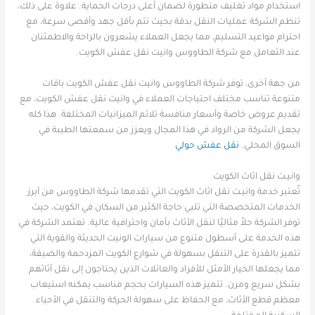
استخدام مواد تغليف متطورة لضمان أعلى درجات الحماية. علاوة على ذلك،
تنظم الشركة عمليات النقل بدقة بحيث تتم بأقل جهد وأقصى سرعة، مع
احترام مواعيد التسليم، مما يجعل العملاء يشعرون بالراحة والاطمئنان
عند التعامل مع شركة الطاووس وانيت نقل عفش الكويت.
من جهة أخرى، توفر شركة الطاووس وانيت نقل عفش الكويت باقات
متنوعة تناسب مختلف احتياجات العملاء في وانيت نقل عفش الكويت، مع
تقديم عروض خاصة وأسعار منافسة تلائم الميزانيات المختلفة. هذا كله
يجعل الشركة من الرواد في هذا المجال ويعزز من سمعتها الطيبة في
السوق المحلي.
نقل عفش حولي
وانيـت نقل اثاث الكويت
تُعتبر خدمة وانيـت نقل اثاث الكويت التي تقدمها شركة الطاووس من أبرز
الخدمات المتخصصة التي تلبي حاجة الكثير من السكان في الكويت، حيث
توفر الشركة حلاً مثاليًا لنقل الأثاث بأمان واحترافية عالية. تعتمد الشركة في
هذه الخدمة على أسطول متنوع من سيارات الونيت الحديثة والقوية التي
تتميز بالقدرة على التنقل بسهولة في شوارع الكويت المزدحمة والضيقة،
مما يجعلها الخيار الأمثل للأفراد والعائلات الذين يحتاجون إلى نقل أثاثهم
بشكل سريع ومرن. تتميز هذه السيارات بحجم مناسب يمكنه استيعاب
معظم قطع الأثاث، مع الحفاظ على سهولة الحركة والتنقل في الأحياء