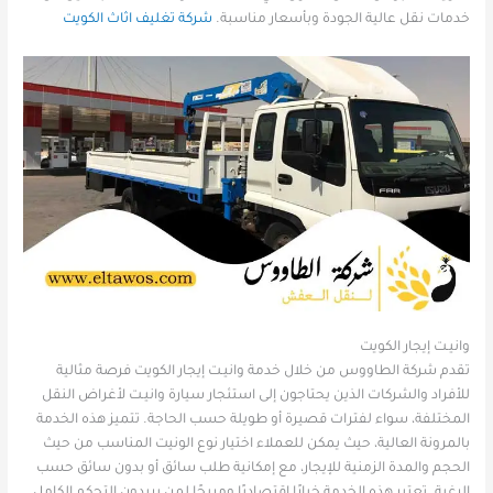
خدمات نقل عالية الجودة وبأسعار مناسبة.
شركة تغليف اثاث الكويت
وانيـت إيجار الكويت
تقدم شركة الطاووس من خلال خدمة وانيـت إيجار الكويت فرصة مثالية
للأفراد والشركات الذين يحتاجون إلى استئجار سيارة وانيـت لأغراض النقل
المختلفة، سواء لفترات قصيرة أو طويلة حسب الحاجة. تتميز هذه الخدمة
بالمرونة العالية، حيث يمكن للعملاء اختيار نوع الونيت المناسب من حيث
الحجم والمدة الزمنية للإيجار، مع إمكانية طلب سائق أو بدون سائق حسب
الرغبة. تعتبر هذه الخدمة خيارًا اقتصاديًا ومريحًا لمن يريدون التحكم الكامل