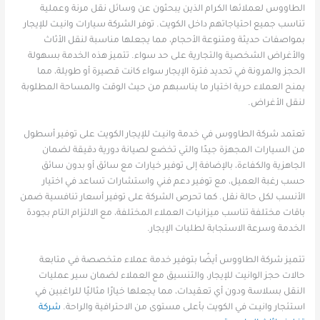
الطاووس لعملائها الكرام الذين يبحثون عن وسائل نقل مرنة وعملية
تناسب جميع احتياجاتهم داخل الكويت. توفر الشركة سيارات وانيـت للإيجار
بمواصفات حديثة ومتنوعة الأحجام، مما يجعلها مناسبة لنقل الأثاث
والأغراض الشخصية والتجارية على حد سواء. تتميز هذه الخدمة بسهولة
الحجز والمرونة في تحديد فترة الإيجار سواء كانت قصيرة أو طويلة، مما
يمنح العملاء حرية اختيار ما يناسبهم من حيث الوقت والمساحة المطلوبة
لنقل الأغراض.
تعتمد شركة الطاووس في خدمة وانيـت للإيجار الكويت على توفير أسطول
من السيارات المجهزة جيدًا والتي تخضع لصيانة دورية دقيقة لضمان
الجاهزية والكفاءة، بالإضافة إلى توفير خيارات مع سائق أو بدون سائق
حسب رغبة العميل، مع توفير دعم فني واستشارات تساعد في اختيار
الأنسب لكل حالة نقل. كما تحرص الشركة على توفير أسعار تنافسية ضمن
باقات مختلفة تناسب ميزانيات العملاء المختلفة، مع الالتزام التام بجودة
الخدمة وسرعة الاستجابة لطلبات الإيجار.
تتميز شركة الطاووس أيضًا بتوفير خدمة عملاء متخصصة في متابعة
حالات حجز الوانيت للإيجار، والتنسيق مع العملاء لضمان سير عمليات
النقل بسلاسة ودون أي تعقيدات، مما يجعلها خيارًا مثاليًا للراغبين في
استئجار وانيـت في الكويت بأعلى مستوى من الاحترافية والراحة.
شركة